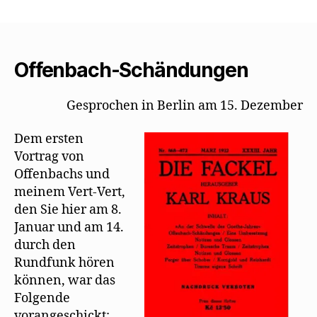
Karl
Kraus
ereifert
sich
über
Offenbach-Schändungen
Mehrings
Fassung
Gesprochen in Berlin am 15. Dezember
der
„Herzogin
Dem ersten
von
Vortrag von
Gerolstein“
Offenbachs und
meinem Vert-Vert,
den Sie hier am 8.
Januar und am 14.
durch den
Rundfunk hören
können, war das
Folgende
vorangeschickt: