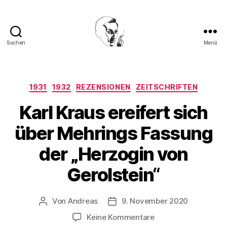
Suchen
Menü
Walter
Mehring
Kategorien
1931
1932
REZENSIONEN
ZEITSCHRIFTEN
Karl Kraus ereifert sich
über Mehrings Fassung
der „Herzogin von
Gerolstein“
Von
Andreas
9. November 2020
Beitragsautor
Beitragsdatum
zu
Keine Kommentare