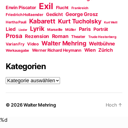
Exil
Erwin Piscator
Flucht
Frankreich
George Grosz
Gedicht
Friedrich Hollaender
Kabarett
Kurt Tucholsky
Hertha Pauli
Kurt Weill
Lyrik
Paris
Lied
Porträt
Marseille
Müller
Lieder
Prosa
Roman
Rezension
Theater
Trude Hesterberg
Walter Mehring
Weltbühne
Video
Varian Fry
Wien
Zürich
Werner Richard Heymann
Werkausgabe
Kategorien
Kategorien
© 2026
Walter Mehring
Hoch
↑
%d