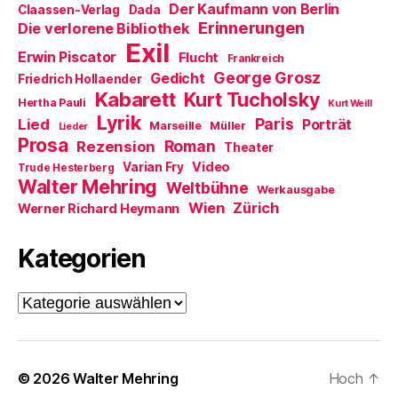
Der Kaufmann von Berlin
Claassen-Verlag
Dada
e
ö
Erinnerungen
Die verlorene Bibliothek
f
Exil
f
Erwin Piscator
Flucht
n
Frankreich
e
George Grosz
Gedicht
Friedrich Hollaender
t
)
Kabarett
Kurt Tucholsky
Hertha Pauli
Kurt Weill
Lyrik
Paris
Lied
Porträt
Marseille
Müller
Lieder
Prosa
Roman
Rezension
Theater
Video
Varian Fry
Trude Hesterberg
Walter Mehring
Weltbühne
Werkausgabe
Wien
Zürich
Werner Richard Heymann
Kategorien
Kategorien
© 2026
Walter Mehring
Hoch
↑