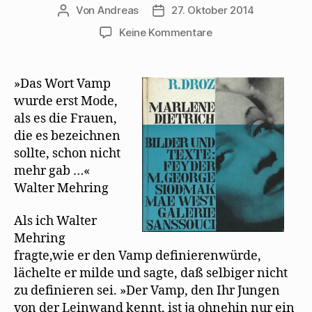
Von
Andreas
27. Oktober 2014
Beitragsautor
Beitragsdatum
zu
Keine Kommentare
Walter
Mehring:
Tucholsky,
»Das Wort Vamp
der
wurde erst Mode,
Vamp
als es die Frauen,
und
die es bezeichnen
die
sollte, schon nicht
Canaille
mehr gab …«
Walter Mehring
Als ich Walter
Mehring
fragte,wie er den Vamp deﬁnierenwürde,
lächelte er milde und sagte, daß selbiger nicht
zu deﬁnieren sei. »Der Vamp, den Ihr Jungen
von der Leinwand kennt, ist ja ohnehin nur ein