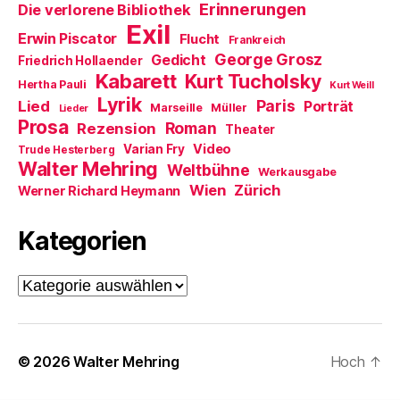
n
Erinnerungen
Die verlorene Bibliothek
s
t
Exil
e
Erwin Piscator
Flucht
Frankreich
r
George Grosz
g
Gedicht
Friedrich Hollaender
e
Kabarett
Kurt Tucholsky
ö
Hertha Pauli
Kurt Weill
f
Lyrik
Paris
Lied
f
Porträt
Marseille
Müller
Lieder
n
Prosa
Roman
Rezension
e
Theater
t
Video
Varian Fry
Trude Hesterberg
)
Walter Mehring
Weltbühne
Werkausgabe
Wien
Zürich
Werner Richard Heymann
Kategorien
Kategorien
© 2026
Walter Mehring
Hoch
↑