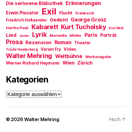
n
Erinnerungen
Die verlorene Bibliothek
s
t
Exil
e
Erwin Piscator
Flucht
Frankreich
r
George Grosz
g
Gedicht
Friedrich Hollaender
e
Kabarett
Kurt Tucholsky
ö
Hertha Pauli
Kurt Weill
f
Lyrik
Paris
Lied
f
Porträt
Marseille
Müller
Lieder
n
Prosa
Roman
Rezension
e
Theater
t
Video
Varian Fry
Trude Hesterberg
)
Walter Mehring
Weltbühne
Werkausgabe
Wien
Zürich
Werner Richard Heymann
Kategorien
Kategorien
© 2026
Walter Mehring
Hoch
↑