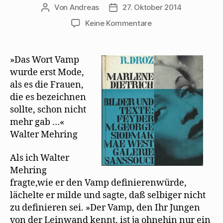
Von
Andreas
27. Oktober 2014
Beitragsautor
Beitragsdatum
zu
Keine Kommentare
Walter
Mehring:
Tucholsky,
»Das Wort Vamp
der
wurde erst Mode,
Vamp
als es die Frauen,
und
die es bezeichnen
die
sollte, schon nicht
Canaille
mehr gab …«
Walter Mehring
Als ich Walter
Mehring
fragte,wie er den Vamp deﬁnierenwürde,
lächelte er milde und sagte, daß selbiger nicht
zu deﬁnieren sei. »Der Vamp, den Ihr Jungen
von der Leinwand kennt, ist ja ohnehin nur ein