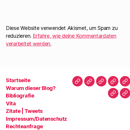
Diese Website verwendet Akismet, um Spam zu
reduzieren.
Erfahre, wie deine Kommentardaten
verarbeitet werden.
Startseite
Startseite
Warum
Bibliografie
Vita
Zi
Warum dieser Blog?
dieser
|
Bibliografie
Impres
Re
Blog?
T
Vita
Zitate | Tweets
Impressum/Datenschutz
Rechteanfrage