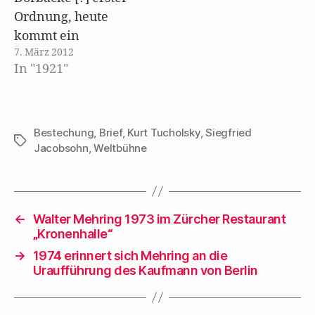
mein
Ordnung, heute
lebenslänglich
kommt ein
abgebüßt habe.
7. März 2012
jauchzender Brief
Fühle mich seitdem
In "1921"
von Mehring aus
wie im Himmel und
Paris, der nach
kann dasselbe
seiner Rückkehr,
jedermann nur
wie seine Mutti
Bestechung
,
Brief
,
Kurt Tucholsky
,
Siegfried
Schlagwörter
aufs…
Jacobsohn
,
Weltbühne
sagen würde, ein
unerschöpfliches
Füllhorn von
ungeahnten
←
Walter Mehring 1973 im Zürcher Restaurant
Eindrücken über
„Kronenhalle“
mich und mein
→
1974 erinnert sich Mehring an die
geduldiges Blatt
Uraufführung des Kaufmann von Berlin
ausschütten wird.
Und Du Eselsbrägen