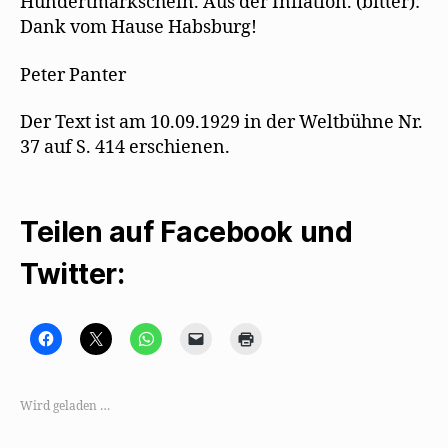
Hundertmarkschein. Aus der Inflation. (bitter):
Dank vom Hause Habsburg!
Peter Panter
Der Text ist am 10.09.1929 in der Weltbühne Nr.
37 auf S. 414 erschienen.
Teilen auf Facebook und
Twitter:
K
K
K
K
K
l
l
l
l
l
i
i
i
i
i
c
c
c
c
c
k
k
k
k
k
,
e
e
e
e
Wird geladen …
u
,
n
n
n
m
u
,
,
z
a
m
u
u
u