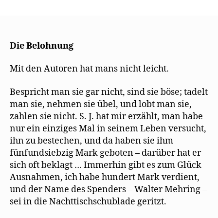
Kurt
Tucholsky
dokumentiert
einen
Bestechungsversuc
Die Belohnung
durch
Walter
Mit den Autoren hat mans nicht leicht.
Mehring
Bespricht man sie gar nicht, sind sie böse; tadelt
man sie, nehmen sie übel, und lobt man sie,
zahlen sie nicht. S. J. hat mir erzählt, man habe
nur ein einziges Mal in seinem Leben versucht,
ihn zu bestechen, und da haben sie ihm
fünfundsiebzig Mark geboten – darüber hat er
sich oft beklagt … Immerhin gibt es zum Glück
Ausnahmen, ich habe hundert Mark verdient,
und der Name des Spenders – Walter Mehring –
sei in die Nachttischschublade geritzt.