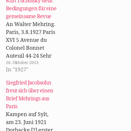
Kurt Tucholsky stellt
e
f
s
d
n
r
n
t
e
e
Bedingungen für eine
g
e
e
n
t
e
t
r
(
)
gemeinsame Revue
ö
)
g
W
f
e
i
An Walter Mehring.
f
ö
r
n
f
d
Paris, 3.8.1927 Paris
e
f
i
t
n
n
XVI 5 Avenue du
)
e
n
t
e
Colonel Bonnet
)
u
e
Auteuil 44-24 Sehr
m
F
16. Oktober 2013
verehrter Herr
e
n
In "1927"
Strafanstaltsdirekto
s
t
r, möchte Herrn
e
Siegfried Jacobsohn
r
Direktor mal
g
freut sich über einen
e
ö
schreiben, weil
Brief Mehrings aus
f
f
seitdem ein viel
Paris
n
e
besserer Mensch
t
Kampen auf Sylt,
)
geworden, seitdem
am 23. Juni 1921
bei Herrn Direktor
Dorbacke [?] erster