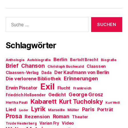
Suche
nach:
Schlagwörter
Berlin
Bertolt Brecht
Anthologie
Autobiografie
Biografie
Brief
Chanson
Claassen
Christoph Buchwald
Der Kaufmann von Berlin
Claassen-Verlag
Dada
Erinnerungen
Die verlorene Bibliothek
Exil
Erwin Piscator
Flucht
Frankreich
George Grosz
Gedicht
Friedrich Hollaender
Kabarett
Kurt Tucholsky
Hertha Pauli
Kurt Weill
Lyrik
Paris
Lied
Porträt
Marseille
Müller
Lieder
Prosa
Roman
Rezension
Theater
Video
Varian Fry
Trude Hesterberg