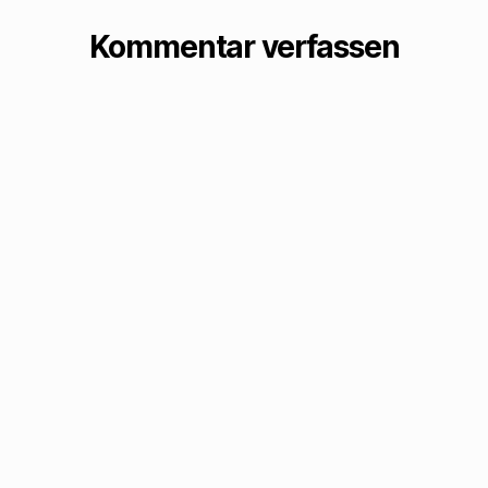
sitzt in solchem
„Speisesaal“…
Kommentar verfassen