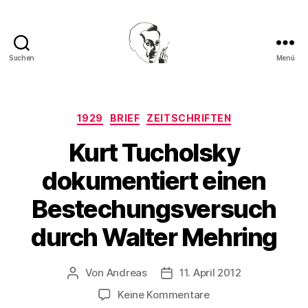
Suchen
Menü
Walter
Mehring
Kategorien
1929
BRIEF
ZEITSCHRIFTEN
Kurt Tucholsky
dokumentiert einen
Bestechungsversuch
durch Walter Mehring
Von
Andreas
11. April 2012
Beitragsautor
Beitragsdatum
zu
Keine Kommentare