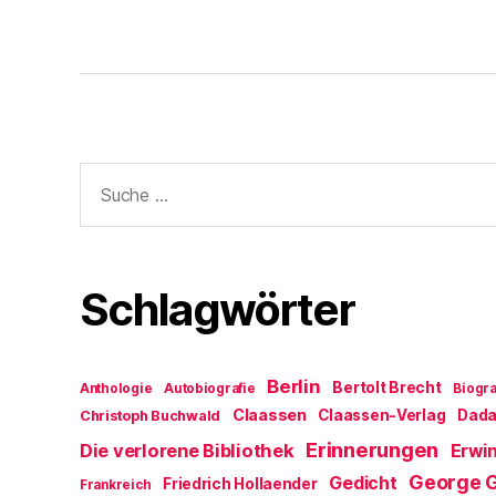
Suche
nach:
Schlagwörter
Berlin
Bertolt Brecht
Anthologie
Autobiografie
Biogra
Claassen
Claassen-Verlag
Dad
Christoph Buchwald
Erinnerungen
Die verlorene Bibliothek
Erwin
George 
Gedicht
Friedrich Hollaender
Frankreich