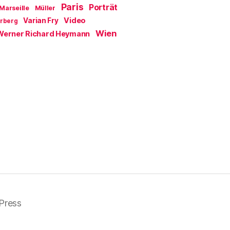
Paris
Porträt
Marseille
Müller
Video
Varian Fry
erberg
Wien
Werner Richard Heymann
Press