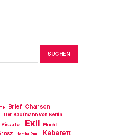
ö
f
f
n
e
t
)
Brief
Chanson
fie
Der Kaufmann von Berlin
a
Exil
 Piscator
Flucht
Kabarett
Grosz
Hertha Pauli