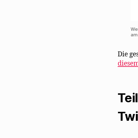
Wen
am 
Die ge
diese
Tei
Twi