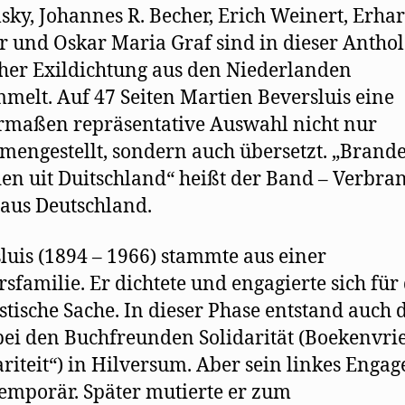
sky, Johannes R. Becher, Erich Weinert, Erha
 und Oskar Maria Graf sind in dieser Anthol
her Exildichtung aus den Niederlanden
melt. Auf 47 Seiten Martien Beversluis eine
rmaßen repräsentative Auswahl nicht nur
engestellt, sondern auch übersetzt. „Brand
n uit Duitschland“ heißt der Band – Verbra
aus Deutschland.
luis (1894 – 1966) stammte aus einer
rsfamilie. Er dichtete und engagierte sich für 
istische Sache. In dieser Phase entstand auch 
ei den Buchfreunden Solidarität (Boekenvr
ariteit“) in Hilversum. Aber sein linkes Enga
temporär. Später mutierte er zum