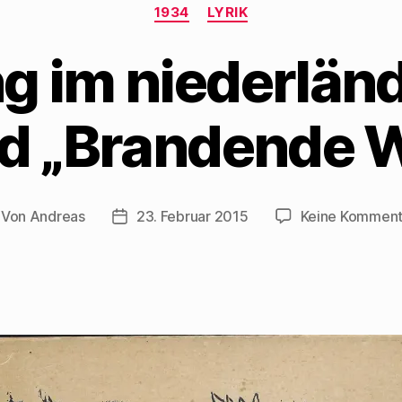
Kategorien
1934
LYRIK
g im niederlän
nd „Brandende 
Von
Andreas
23. Februar 2015
Keine Komment
itragsautor
Beitragsdatum