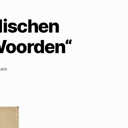
dischen
Woorden“
zu
are
Mehring
im
niederländischen
Exil-
Band
„Brandende
Woorden“