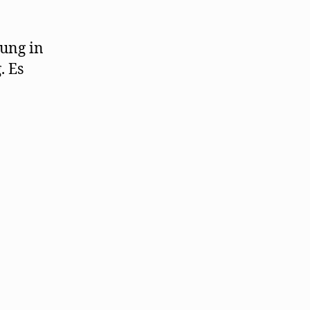
nung in
. Es