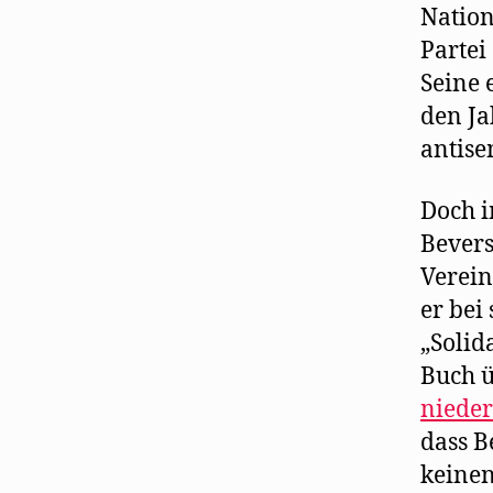
Nation
Partei
Seine 
den Ja
antise
Doch i
Bevers
Verein
er bei
„Solid
Buch 
nieder
dass B
keinen