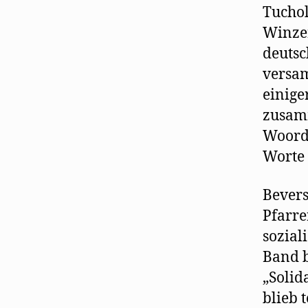
Tuchol
Winzer
deutsc
versam
einige
zusamm
Woorde
Worte 
Bevers
Pfarre
sozial
Band b
„Solid
blieb 