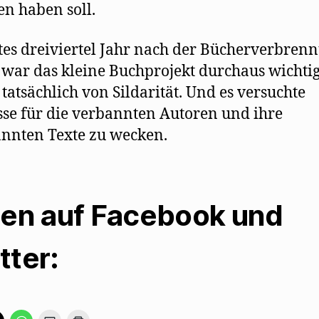
en haben soll.
tes dreiviertel Jahr nach der Bücherverbren
 war das kleine Buchprojekt durchaus wichtig
 tatsächlich von Sildarität. Und es versuchte
sse für die verbannten Autoren und ihre
nnten Texte zu wecken.
len auf Facebook und
tter:
K
K
K
K