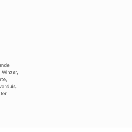
ende
d Winzer
,
hte
,
ersluis
,
ter