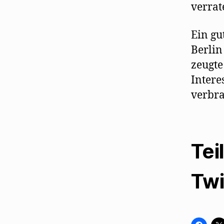
verrat
Ein gu
Berlin
zeugte
Intere
verbra
Tei
Twi
K