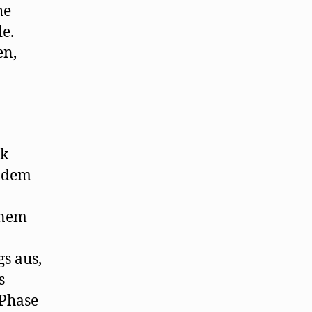
he
e.
en,
nk
, dem
einem
gs aus,
s
 Phase