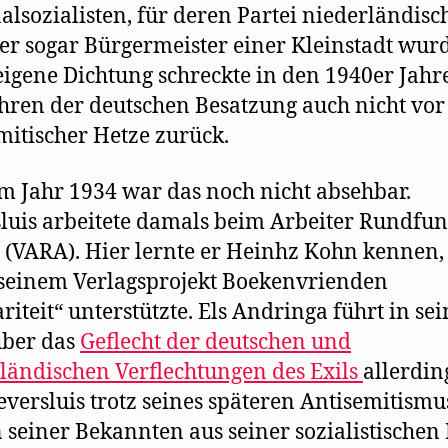
alsozialisten, für deren Partei niederländisc
 er sogar Bürgermeister einer Kleinstadt wurd
eigene Dichtung schreckte in den 1940er Jahr
hren der deutschen Besatzung auch nicht vor
mitischer Hetze zurück.
m Jahr 1934 war das noch nicht absehbar.
luis arbeitete damals beim Arbeiter Rundfu
 (VARA). Hier lernte er Heinhz Kohn kennen
 seinem Verlagsprojekt Boekenvrienden
ariteit“ unterstützte. Els Andringa führt in s
über das
Geflecht der deutschen und
ländischen Verflechtungen des Exils
allerdin
eversluis trotz seines späteren Antisemitismu
 seiner Bekannten aus seiner sozialistischen