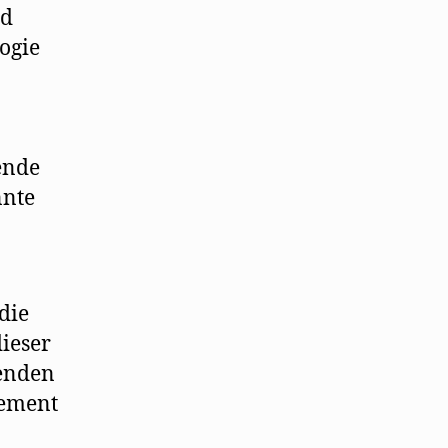
rd
ogie
ende
nnte
die
dieser
ienden
gement