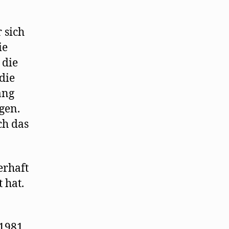
 sich
ie
 die
 die
ang
gen.
ch das
erhaft
 hat.
 1981