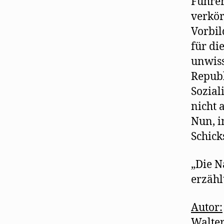
Führer
verkör
Vorbil
für di
unwiss
Republ
Sozial
nicht 
Nun, i
Schick
„Die N
erzähl
Autor:
Walter