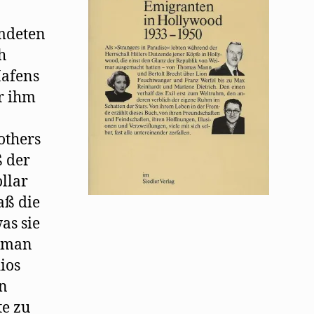
emdeten
h
Hafens
r ihm
others
ß der
llar
aß die
as sie
m man
ios
an
te zu