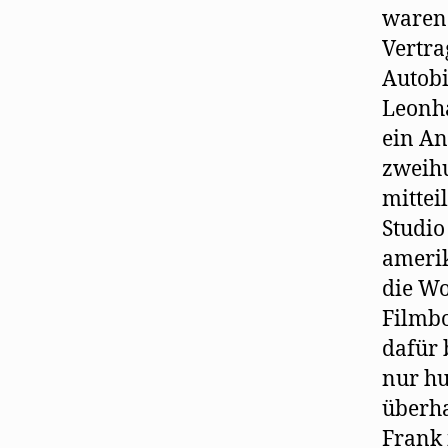
waren 
Vertra
Autobi
Leonha
ein An
zweihu
mittei
Studio
amerik
die Wo
Filmbo
dafür 
nur hu
überha
Frank 