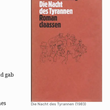
Nacht
des
Tyrannen
n
nd gab
nes
Die Nacht des Tyrannen (1983)