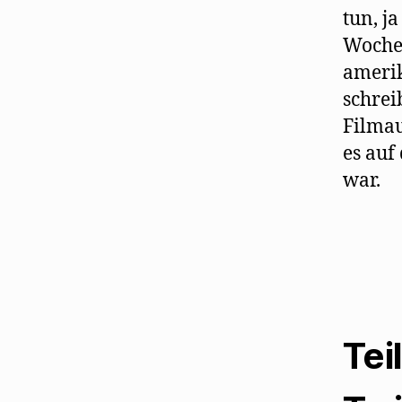
tun, j
Wochen
ameri
schrei
Filmau
es auf
war.
Tei