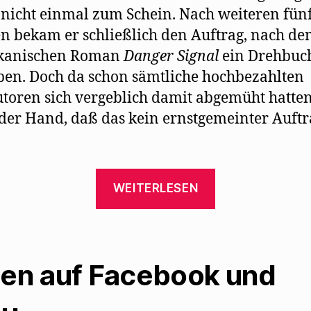
a nicht einmal zum Schein. Nach weiteren fün
 bekam er schließlich den Auftrag, nach d
kanischen Roman
Danger Signal
ein Drehbuc
ben. Doch da schon sämtliche hochbezahlten
toren sich vergeblich damit abgemüht hatten
 der Hand, daß das kein ernstgemeinter Auftr
„John
WEITERLESEN
Russell
Taylor
beschreibt
Mehrings
len auf Facebook und
Situation
in