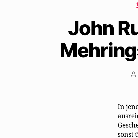
John Ru
Mehrings
Be
In jen
ausrei
Gesche
sonst 