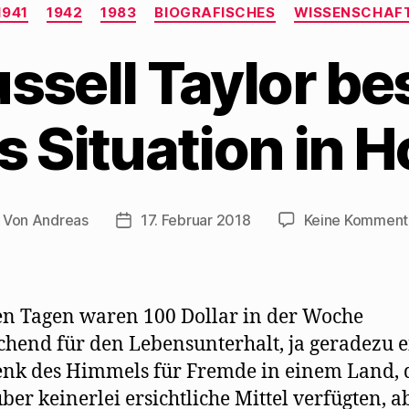
Kategorien
1941
1942
1983
BIOGRAFISCHES
WISSENSCHAF
ssell Taylor be
 Situation in 
Von
Andreas
17. Februar 2018
Keine Komment
itragsautor
Beitragsdatum
en Tagen waren 100 Dollar in der Woche
chend für den Lebensunterhalt, ja geradezu e
nk des Himmels für Fremde in einem Land, 
über keinerlei ersichtliche Mittel verfügten, a