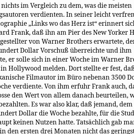
nichts im Vergleich zu dem, was die meisten
gsautoren verdienten. In seiner leicht verfr
ographie „Links wo das Herz ist“ erinnert sic
rd Frank, daß ihn am Pier des New Yorker 
gestellter von Warner Brothers erwartete, de
ndert Dollar Vorschuß überreichte und ihm
lte, er solle sich in einer Woche im Warner Br
 in Hollywood melden. Dort stellte er fest, da
anische Filmautor im Büro nebenan 3500 Do
che verdiente. Von ihm erfuhr Frank auch, d
sse den Wert von allem danach beurteilen, w
bezahlten. Es war also klar, daß jemand, de
ndert Dollar die Woche bezahlte, für die Stud
upt keinen Nutzen hatte. Tatsächlich gab m
in den ersten drei Monaten nicht das gerings