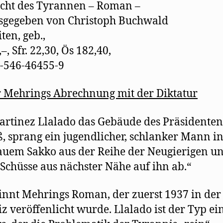
s
cht des Tyrannen – Roman –
t
e
sgegeben von Christoph Buchwald
r
g
ten, geb.,
e
ö
f
, Sfr. 22,30, Ös 182,40,
f
n
-546-46455-9
e
t
)
 Mehrings Abrechnung mit der Diktatur
artinez Llalado das Gebäude des Präsidenten
ß, sprang ein jugendlicher, schlanker Mann i
auem Sakko aus der Reihe der Neugierigen u
 Schüsse aus nächster Nähe auf ihn ab.“
innt Mehrings Roman, der zuerst 1937 in der
z veröffenlicht wurde. Llalado ist der Typ ei