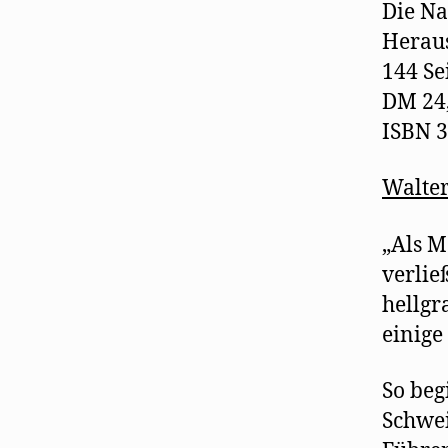
Die Na
Herau
144 Sei
DM 24,–
ISBN 3
Walter
„Als M
verlie
hellgr
einige
So beg
Schwei