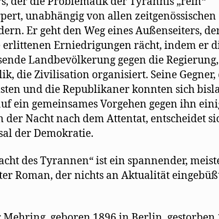
s, der die Problematik der Tyrannis „rein“
pert, unabhängig von allen zeitgenössischen
dern. Er geht den Weg eines Außenseiters, der
e erlittenen Erniedrigungen rächt, indem er d
ende Landbevölkerung gegen die Regierung,
ik, die Zivilisation organisiert. Seine Gegner,
isten und die Republikaner konnten sich bisl
auf ein gemeinsames Vorgehen gegen ihn eini
n der Nacht nach dem Attentat, entscheidet si
sal der Demokratie.
acht des Tyrannen“ ist ein spannender, meist
ter Roman, der nichts an Aktualität eingebüßt
 Mehring, geboren 1896 in Berlin, gestorben