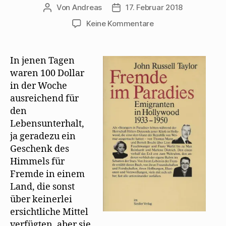
Von
Andreas
17. Februar 2018
Beitragsautor
Beitragsdatum
zu
Keine Kommentare
John
Russell
Taylor
In jenen Tagen
beschreibt
waren 100 Dollar
Mehrings
in der Woche
Situation
ausreichend für
in
den
Hollywood
Lebensunterhalt,
ja geradezu ein
Geschenk des
Himmels für
Fremde in einem
Land, die sonst
über keinerlei
ersichtliche Mittel
verfügten, aber sie