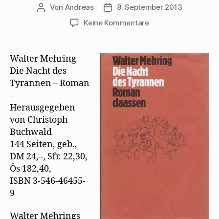
Von
Andreas
8. September 2013
Beitragsautor
Beitragsdatum
zu
Keine Kommentare
Pressetext
zur
Werkausgabe
Walter Mehring
–
Die Nacht des
Die
Tyrannen – Roman
Nacht
–
des
Herausgegeben
Tyrannen
von Christoph
Buchwald
144 Seiten, geb.,
DM 24,–, Sfr. 22,30,
Ös 182,40,
ISBN 3-546-46455-
9
Walter Mehrings