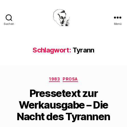
Suchen
Menü
Walter
Mehring
Schlagwort:
Tyrann
Kategorien
1983
PROSA
Pressetext zur
Werkausgabe – Die
Nacht des Tyrannen