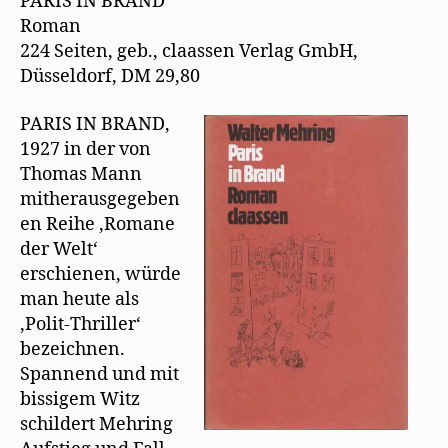
PARIS IN BRAND
f
ö
r
Paris
n
f
d
Roman
in
e
f
i
t
n
n
224 Seiten, geb., claassen Verlag GmbH,
Brand
)
e
n
t
e
Düsseldorf, DM 29,80
)
u
e
m
PARIS IN BRAND,
F
e
1927 in der von
n
s
Thomas Mann
t
e
mitherausgegeben
r
g
en Reihe ‚Romane
e
ö
der Welt‘
f
f
erschienen, würde
n
e
man heute als
t
)
‚Polit-Thriller‘
bezeichnen.
Spannend und mit
bissigem Witz
schildert Mehring