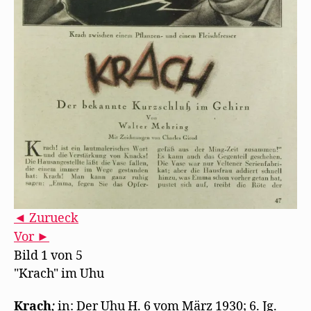
◄ Zurueck
Vor ►
Bild 1 von 5
"Krach" im Uhu
Krach
;
in: Der Uhu H. 6 vom März 1930; 6. Jg.