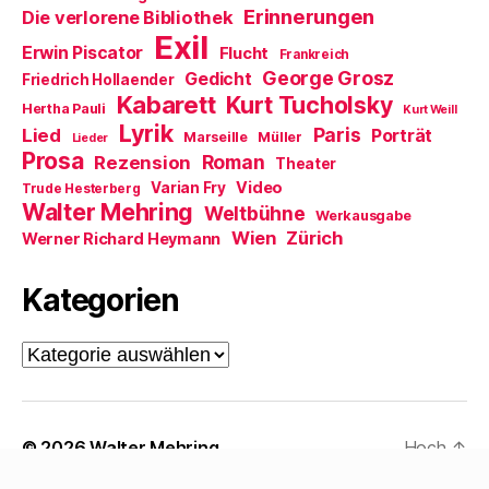
n
Erinnerungen
Die verlorene Bibliothek
s
t
Exil
e
Erwin Piscator
Flucht
Frankreich
r
George Grosz
g
Gedicht
Friedrich Hollaender
e
Kabarett
Kurt Tucholsky
ö
Hertha Pauli
Kurt Weill
f
Lyrik
Paris
Lied
f
Porträt
Marseille
Müller
Lieder
n
Prosa
Roman
Rezension
e
Theater
t
Video
Varian Fry
Trude Hesterberg
)
Walter Mehring
Weltbühne
Werkausgabe
Wien
Zürich
Werner Richard Heymann
Kategorien
Kategorien
© 2026
Walter Mehring
Hoch
↑