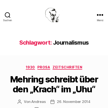
Suchen
Menü
Walter
Mehring
Schlagwort:
Journalismus
Kategorien
1930
PROSA
ZEITSCHRIFTEN
Mehring schreibt über
den „Krach“ im „Uhu“
Von
Andreas
26. November 2014
Beitragsautor
Beitragsdatum