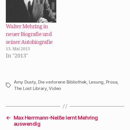
r
g
e
ö
f
f
n
Walter Mehring in
e
t
neuer Biografie und
)
seiner Autobiografie
13. Mai 2013
In "2013"
Amy Dusty
,
Die verlorene Bibliothek
,
Lesung
,
Prosa
,
Schlagwörter
The Lost Library
,
Video
←
Max Herrmann-Neiße lernt Mehring
auswendig