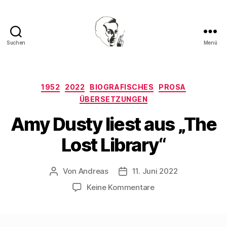
Suchen
Menü
Walter
Mehring
Kategorien
1952
2022
BIOGRAFISCHES
PROSA
ÜBERSETZUNGEN
Amy Dusty liest aus „The
Lost Library“
Von
Andreas
11. Juni 2022
Beitragsautor
Beitragsdatum
zu
Keine Kommentare
Amy
Dusty
liest