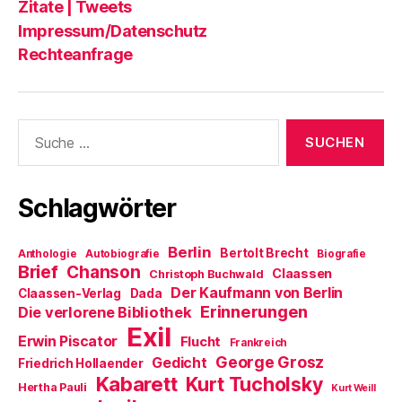
Zitate | Tweets
Impressum/Datenschutz
Rechteanfrage
Suche
nach:
Schlagwörter
Berlin
Bertolt Brecht
Anthologie
Autobiografie
Biografie
Brief
Chanson
Claassen
Christoph Buchwald
Der Kaufmann von Berlin
Claassen-Verlag
Dada
Erinnerungen
Die verlorene Bibliothek
Exil
Erwin Piscator
Flucht
Frankreich
George Grosz
Gedicht
Friedrich Hollaender
Kabarett
Kurt Tucholsky
Hertha Pauli
Kurt Weill