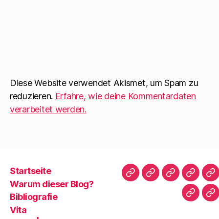
Diese Website verwendet Akismet, um Spam zu
reduzieren.
Erfahre, wie deine Kommentardaten
verarbeitet werden.
Startseite
Startseite
Warum
Bibliografie
Vita
Zi
Warum dieser Blog?
dieser
|
Bibliografie
Impres
Re
Blog?
T
Vita