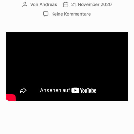
Von
Andreas
21. November 2020
Beitragsautor
Beitragsdatum
zu
Keine Kommentare
Ute
Lemper
singt
„An
den
Kanälen“
auf
Englisch