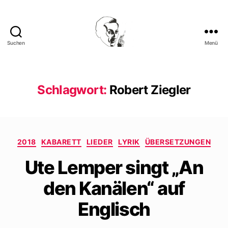
Suchen
Menü
Walter
Mehring
Schlagwort:
Robert Ziegler
Kategorien
2018
KABARETT
LIEDER
LYRIK
ÜBERSETZUNGEN
Ute Lemper singt „An
den Kanälen“ auf
Englisch