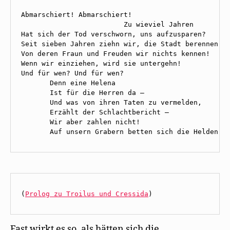
Abmarschiert! Abmarschiert! 

                         Zu wieviel Jahren 

Hat sich der Tod verschworn, uns aufzusparen? 

Seit sieben Jahren ziehn wir, die Stadt berennen, 

Von deren Fraun und Freuden wir nichts kennen! 

Wenn wir einziehen, wird sie untergehn! 

Und für wen? Und für wen? 

       Denn eine Helena 

       Ist für die Herren da — 

       Und was von ihren Taten zu vermelden, 

       Erzählt der Schlachtbericht — 

       Wir aber zahlen nicht! 

       Auf unsern Grabern betten sich die Helden!
(
Prolog zu Troilus und Cressida
)
Fast wirkt es so, als hätten sich die