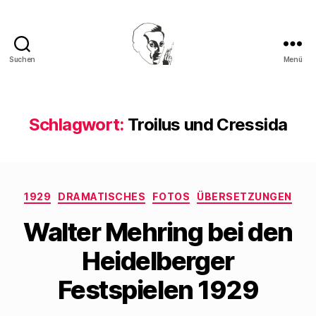
Suchen
Menü
Walter
Mehring
Schlagwort:
Troilus und Cressida
Kategorien
1929
DRAMATISCHES
FOTOS
ÜBERSETZUNGEN
Walter Mehring bei den
Heidelberger
Festspielen 1929