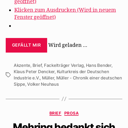
geöffnet)
Klicken zum Ausdrucken (Wird in neuem
Fenster geöffnet)
Wird geladen …
GEFÄLLT MIR
Akzente
,
Brief
,
Fackelträger Verlag
,
Hans Bender
,
Klaus Peter Dencker
,
Kulturkreis der Deutschen
Schlagwörter
Industrie e.V.
,
Müller
,
Müller - Chronik einer deutschen
Sippe
,
Volker Neuhaus
Kategorien
BRIEF
PROSA
Mehring bedankt sich