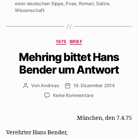
einer deutschen Sippe
,
Posa
,
Roman
,
Satire
,
Wissenschaft
Kategorien
1975
BRIEF
Mehring bittet Hans
Bender um Antwort
Von
Andreas
19. Dezember 2014
Beitragsautor
Beitragsdatum
zu
Keine Kommentare
Mehring
bittet
Hans
München, den 7.4.75
Bender
um
Verehrter Hans Bender,
Antwort