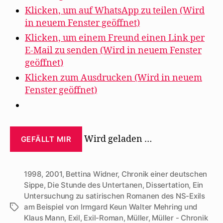
Klicken, um auf WhatsApp zu teilen (Wird
in neuem Fenster geöffnet)
Klicken, um einem Freund einen Link per
E-Mail zu senden (Wird in neuem Fenster
geöffnet)
Klicken zum Ausdrucken (Wird in neuem
Fenster geöffnet)
Wird geladen …
GEFÄLLT MIR
1998
,
2001
,
Bettina Widner
,
Chronik einer deutschen
Sippe
,
Die Stunde des Untertanen
,
Dissertation
,
Ein
Untersuchung zu satirischen Romanen des NS-Exils
am Beispiel von Irmgard Keun Walter Mehring und
Schlagwörter
Klaus Mann
,
Exil
,
Exil-Roman
,
Müller
,
Müller - Chronik