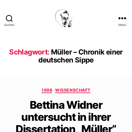
Suchen
Menü
Walter
Mehring
Schlagwort:
Müller – Chronik einer
deutschen Sippe
Kategorien
1998
WISSENSCHAFT
Bettina Widner
untersucht in ihrer
Dissertation „Müller“