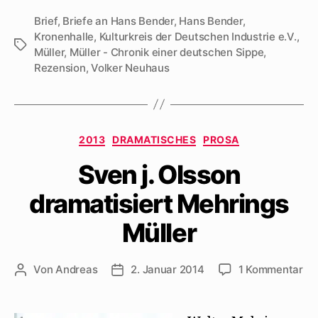
Brief
,
Briefe an Hans Bender
,
Hans Bender
,
Kronenhalle
,
Kulturkreis der Deutschen Industrie e.V.
,
Schlagwörter
Müller
,
Müller - Chronik einer deutschen Sippe
,
Rezension
,
Volker Neuhaus
Kategorien
2013
DRAMATISCHES
PROSA
Sven j. Olsson
dramatisiert Mehrings
Müller
zu
Von
Andreas
2. Januar 2014
1 Kommentar
Beitragsautor
Beitragsdatum
Sv
j.
Ol