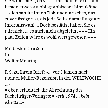
Sie wünschten, daß – – – »als neuer Text … am
besten etwas Autobiographisches hinzukäme
…« Ich sandte Ihnen Dokumentarisches, das
zuverlässiger ist, als jede Selbstdarstellung = zu
Ihrer Auswahl … Doch bestätigt haben Sie es
mir nicht … es auch nicht abgelehnt – – – Ein
paar Zeilen wäre es wohl wert gewesen – – –
Mit besten Grüßen
Ihr
Walter Mehring
P. S. zu Ihrem Brief: »… vor 3 Jahren nach
meiner Müller-Rezension in der WELTWOCHE
…«
= eben erhielt ich die Abrechnung des
Fackelträger-Verlages: = »
seit 1974 …
kein
Absatz
…«