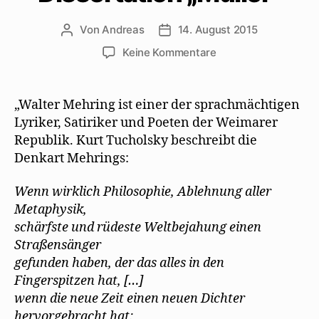
Von
Andreas
14. August 2015
Beitragsautor
Beitragsdatum
zu
Keine Kommentare
Bettina
Widner
untersucht
„Walter Mehring ist einer der sprachmächtigen
in
Lyriker, Satiriker und Poeten der Weimarer
ihrer
Republik. Kurt Tucholsky beschreibt die
Dissertation
Denkart Mehrings:
„Müller“
Wenn wirklich Philosophie, Ablehnung aller
Metaphysik,
schärfste und rüdeste Weltbejahung einen
Straßensänger
gefunden haben, der das alles in den
Fingerspitzen hat, […]
wenn die neue Zeit einen neuen Dichter
hervorgebracht hat: