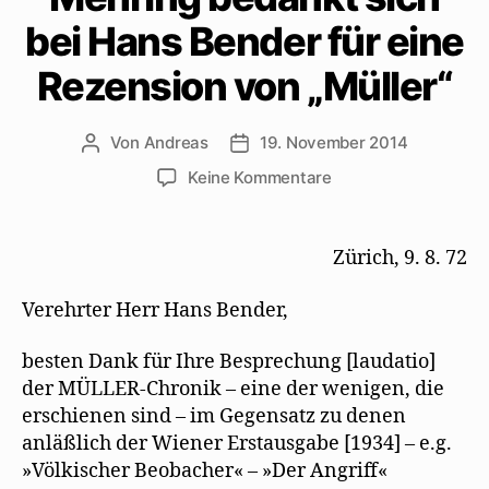
bei Hans Bender für eine
Rezension von „Müller“
Von
Andreas
19. November 2014
Beitragsautor
Beitragsdatum
zu
Keine Kommentare
Mehring
bedankt
sich
Zürich, 9. 8. 72
bei
Hans
Verehrter Herr Hans Bender,
Bender
für
besten Dank für Ihre Besprechung [laudatio]
eine
der MÜLLER-Chronik – eine der wenigen, die
Rezension
erschienen sind – im Gegensatz zu denen
von
„Müller“
anläßlich der Wiener Erstausgabe [1934] – e.g.
»Völkischer Beobacher« – »Der Angriff«