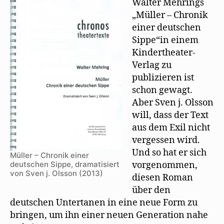
Walter Mehrings
dra
„Müller – Chronik
Me
einer deutschen
Mül
Sippe“in einem
Kindertheater-
Verlag zu
publizieren ist
schon gewagt.
Aber Sven j. Olsson
will, dass der Text
aus dem Exil nicht
vergessen wird.
Und so hat er sich
Müller – Chronik einer
vorgenommen,
deutschen Sippe, dramatisiert
von Sven j. Olsson (2013)
diesen Roman
über den
deutschen Untertanen in eine neue Form zu
bringen, um ihn einer neuen Generation nahe