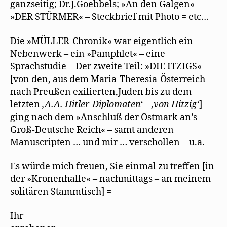
ganzseitig; Dr.J.Goebbels; »An den Galgen« –
»DER STÜRMER« – Steckbrief mit Photo = etc…
Die »MÜLLER-Chronik« war eigentlich ein
Nebenwerk – ein »Pamphlet« – eine
Sprachstudie = Der zweite Teil: »DIE ITZIGS«
[von den, aus dem Maria-Theresia-Österreich
nach Preußen exilierten,Juden bis zu dem
letzten
,A.A. Hitler-Diplomaten‘ – ,von Hitzig‘
]
ging nach dem »Anschluß der Ostmark an’s
Groß-Deutsche Reich« – samt anderen
Manuscripten … und mir … verschollen = u.a. =
Es würde mich freuen, Sie einmal zu treffen [in
der »Kronenhalle« – nachmittags – an meinem
solitären Stammtisch] =
Ihr