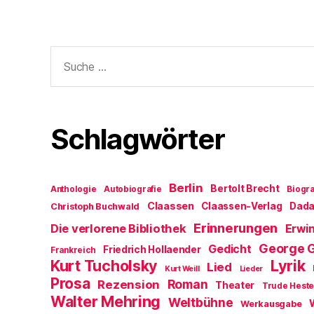
Suche
nach:
Schlagwörter
Berlin
Bertolt Brecht
Anthologie
Autobiografie
Biogra
Claassen
Claassen-Verlag
Dad
Christoph Buchwald
Erinnerungen
Die verlorene Bibliothek
Erwin
George 
Gedicht
Friedrich Hollaender
Frankreich
Kurt Tucholsky
Lyrik
Lied
Kurt Weill
Lieder
Prosa
Roman
Rezension
Theater
Trude Hest
Walter Mehring
Weltbühne
Werkausgabe