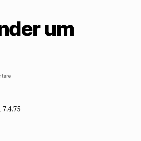
ender um
zu
ntare
Mehring
bittet
Hans
Bender
 7.4.75
um
Antwort