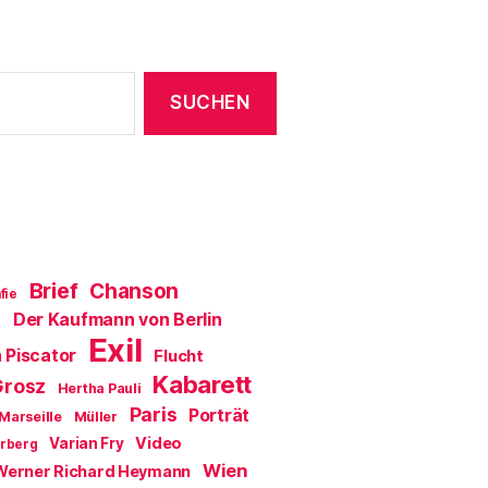
t
e
r
g
e
ö
f
f
n
e
t
)
Brief
Chanson
fie
Der Kaufmann von Berlin
a
Exil
 Piscator
Flucht
Kabarett
Grosz
Hertha Pauli
Paris
Porträt
Marseille
Müller
Video
Varian Fry
erberg
Wien
Werner Richard Heymann