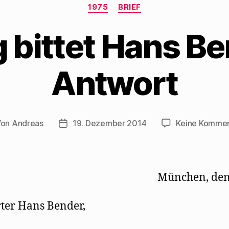
Kategorien
1975
BRIEF
 bittet Hans B
Antwort
Von
Andreas
19. Dezember 2014
Keine Komme
tragsautor
Beitragsdatum
München, den
ter Hans Bender,