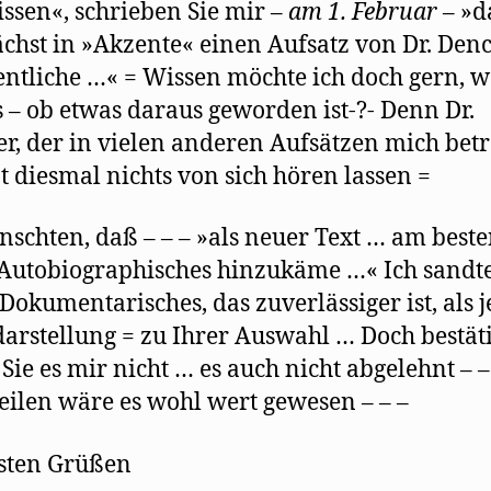
issen«, schrieben Sie mir –
am 1. Februar
– »d
hst in »Akzente« einen Aufsatz von Dr. Den
entliche …« = Wissen möchte ich doch gern, w
 – ob etwas daraus geworden ist-?- Denn Dr.
r, der in vielen anderen Aufsätzen mich betr
at diesmal nichts von sich hören lassen =
nschten, daß – – – »als neuer Text … am best
Autobiographisches hinzukäme …« Ich sandt
Dokumentarisches, das zuverlässiger ist, als 
darstellung = zu Ihrer Auswahl … Doch bestäti
Sie es mir nicht … es auch nicht abgelehnt – –
eilen wäre es wohl wert gewesen – – –
sten Grüßen