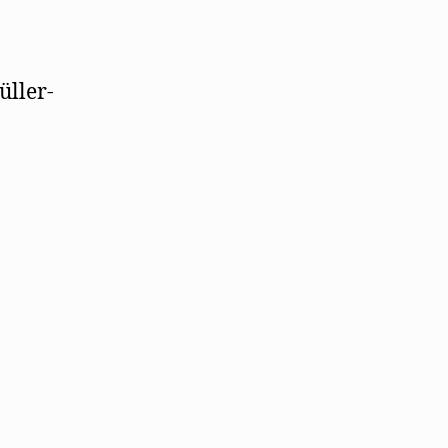
üller-
7