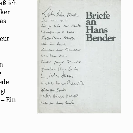
aß ich
cker
as
eut
en
e
jede
gt
 – Ein