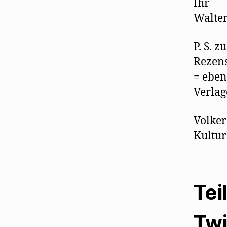
Ihr
Walte
P. S. 
Rezen
= eben
Verlag
Volker
Kultur
Tei
Twi