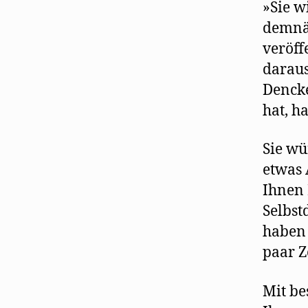
»Sie w
demnäc
veröff
daraus
Dencke
hat, h
Sie wü
etwas 
Ihnen 
Selbst
haben 
paar Z
Mit be