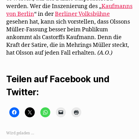
werden. Wer die Inszenierung des „
Kaufmanns
von Berlin
“ in der
Berliner Volksbühne
gesehen hat, kann sich vorstellen, dass Olssons
Müller-Fassung besser beim Publikum
ankommt als Castorffs Kaufmann. Denn die
Kraft der Satire, die in Mehrings Müller steckt,
hat Olsson auf jeden Fall erhalten.
(A.O.)
Teilen auf Facebook und
Twitter:
K
K
K
K
K
l
l
l
l
l
i
i
i
i
i
c
c
c
c
c
k
k
k
k
k
,
e
e
e
e
Wird geladen …
u
,
n
n
n