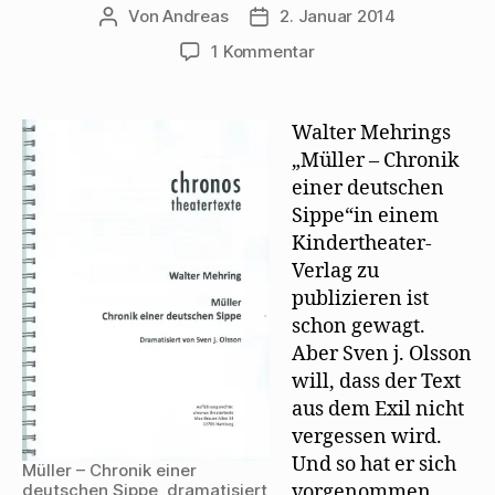
Von
Andreas
2. Januar 2014
Beitragsautor
Beitragsdatum
zu
1 Kommentar
Sven
j.
Olsson
Walter Mehrings
dramatisiert
„Müller – Chronik
Mehrings
einer deutschen
Müller
Sippe“in einem
Kindertheater-
Verlag zu
publizieren ist
schon gewagt.
Aber Sven j. Olsson
will, dass der Text
aus dem Exil nicht
vergessen wird.
Und so hat er sich
Müller – Chronik einer
vorgenommen,
deutschen Sippe, dramatisiert