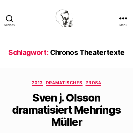
Suchen
Menü
Walter
Mehring
Schlagwort:
Chronos Theatertexte
Kategorien
2013
DRAMATISCHES
PROSA
Sven j. Olsson
dramatisiert Mehrings
Müller