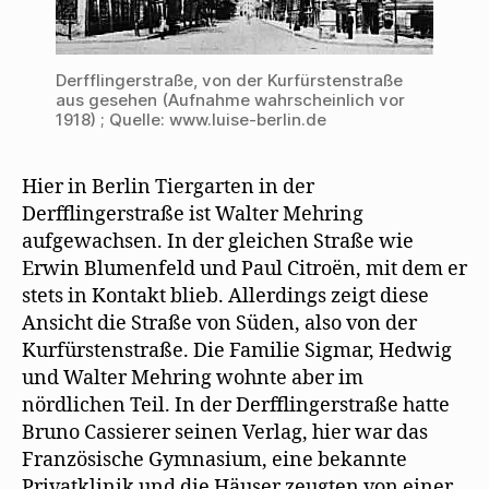
n
s
t
e
r
g
Derfflingerstraße, von der Kurfürstenstraße
e
aus gesehen (Aufnahme wahrscheinlich vor
ö
f
1918) ; Quelle: www.luise-berlin.de
f
n
e
t
Hier in Berlin Tiergarten in der
)
Derfflingerstraße ist Walter Mehring
aufgewachsen. In der gleichen Straße wie
Erwin Blumenfeld und Paul Citroën, mit dem er
stets in Kontakt blieb. Allerdings zeigt diese
Ansicht die Straße von Süden, also von der
Kurfürstenstraße. Die Familie Sigmar, Hedwig
und Walter Mehring wohnte aber im
nördlichen Teil. In der Derfflingerstraße hatte
Bruno Cassierer seinen Verlag, hier war das
Französische Gymnasium, eine bekannte
Privatklinik und die Häuser zeugten von einer