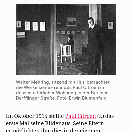
f
e
i
f
ö
r
in
n
f
d
der
e
f
i
t
n
n
ersten
)
e
n
t
e
Ausstellung
)
u
seines
e
m
Freundes
F
e
Paul
n
Citroen
s
t
e
r
g
e
ö
f
f
Walter Mehring, sitzend mit Hut, betrachtet
n
die Werke seine Freundes Paul Citroen in
e
dessen elterlicher Wohnung in der Berliner
t
)
Derfflinger Straße. Foto: Erwin Blumenfeld
Im Oktober 1915 stellte
Paul Citroen
(r.) das
erste Mal seine Bilder aus. Seine Eltern
ermöglichten ihm dies in der eigenen