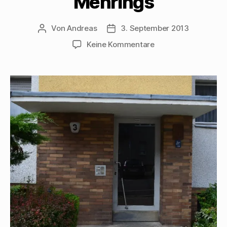
Mehrings
Von
Andreas
3. September 2013
Beitragsautor
Beitragsdatum
zu
Keine Kommentare
Derfflingerstraße
3
–
Hier
stand
das
Geburtshaus
Walter
Mehrings