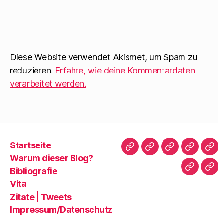
Diese Website verwendet Akismet, um Spam zu
reduzieren.
Erfahre, wie deine Kommentardaten
verarbeitet werden.
Startseite
Startseite
Warum
Bibliografie
Vita
Zi
Warum dieser Blog?
dieser
|
Bibliografie
Impres
Re
Blog?
T
Vita
Zitate | Tweets
Impressum/Datenschutz