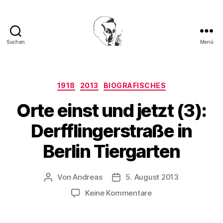
Suchen
Menü
Walter
Mehring
Kategorien
1918
2013
BIOGRAFISCHES
Orte einst und jetzt (3):
Derfflingerstraße in
Berlin Tiergarten
Von
Andreas
5. August 2013
Beitragsautor
Beitragsdatum
zu
Keine Kommentare
Orte
einst