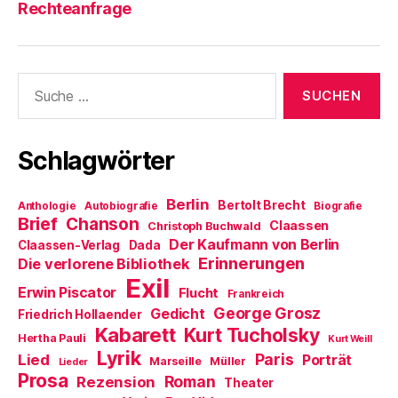
Rechteanfrage
Suche
nach:
Schlagwörter
Berlin
Bertolt Brecht
Anthologie
Autobiografie
Biografie
Brief
Chanson
Claassen
Christoph Buchwald
Der Kaufmann von Berlin
Claassen-Verlag
Dada
Erinnerungen
Die verlorene Bibliothek
Exil
Erwin Piscator
Flucht
Frankreich
George Grosz
Gedicht
Friedrich Hollaender
Kabarett
Kurt Tucholsky
Hertha Pauli
Kurt Weill
Lyrik
Paris
Lied
Porträt
Marseille
Müller
Lieder
Prosa
Roman
Rezension
Theater