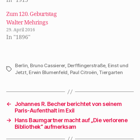
In "1915"
Mehrfamilienhaus
ö
f
aus der
f
Zum 120. Geburtstag
n
Nachkriegszeit.
e
t
Walter Mehrings
)
Nichts erinnert an
29. April 2016
Walter Mehring,
In "1896"
Vater…
Berlin
,
Bruno Cassierer
,
Derfflingerstraße
,
Einst und
Schlagwörter
Jetzt
,
Erwin Blumenfeld
,
Paul Citroën
,
Tiergarten
←
Johannes R. Becher berichtet von seinem
Paris-Aufenthalt im Exil
→
Hans Baumgartner macht auf „Die verlorene
Bibliothek“ aufmerksam