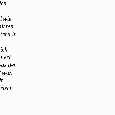
den
l wie
nisten
tern in
sich
nnert
was der
 war.
it
arisch
r