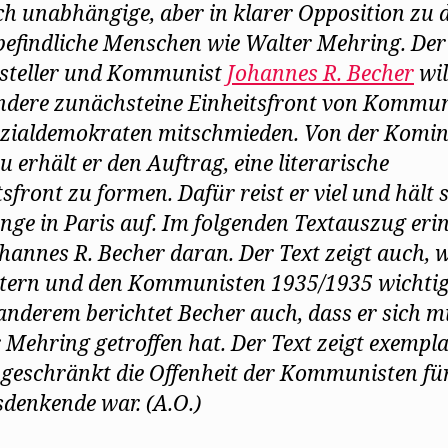
sch unabhängige, aber in klarer Opposition zu 
befindliche Menschen wie Walter Mehring. Der
tsteller und Kommunist
Johannes R. Becher
wil
andere zunächsteine Einheitsfront von Kommu
zialdemokraten mitschmieden. Von der Komin
 erhält er den Auftrag, eine literarische
sfront zu formen. Dafür reist er viel und hält 
ange in Paris auf. Im folgenden Textauszug eri
ohannes R. Becher daran. Der Text zeigt auch, 
ern und den Kommunisten 1935/1935 wichtig
anderem berichtet Becher auch, dass er sich m
 Mehring getroffen hat. Der Text zeigt exempl
ngeschränkt die Offenheit der Kommunisten fü
denkende war. (A.O.)