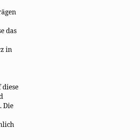
rägen
se das
cz in
 diese
d
. Die
mlich