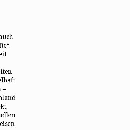
 auch
te“.
eit
eiten
lhaft,
 –
chland
kt,
uellen
eisen