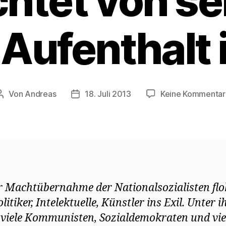
chtet von s
Aufenthalt 
Von
Andreas
18. Juli 2013
Keine Kommentar
Beitragsautor
Beitragsdatum
r Machtübernahme der Nationalsozialisten fl
olitiker, Intelektuelle, Künstler ins Exil. Unter 
viele Kommunisten, Sozialdemokraten und vie