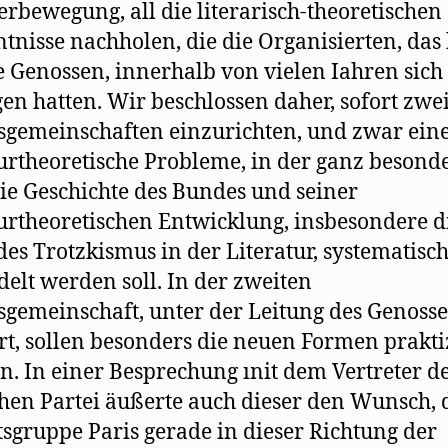
erbewegung, all die literarisch-theoretischen
tnisse nachholen, die die Organisierten, das 
 Genossen, innerhalb von vielen Iahren sich
en hatten. Wir beschlossen daher, sofort zwe
sgemeinschaften einzurichten, und zwar ein
turtheoretische Probleme, in der ganz besond
ie Geschichte des Bundes und seiner
turtheoretischen Entwicklung, insbesondere d
des Trotzkismus in der Literatur, systematisc
elt werden soll. In der zweiten
sgemeinschaft, unter der Leitung des Genoss
t, sollen besonders die neuen Formen prakti
. In einer Besprechung ınit dem Vertreter d
hen Partei äußerte auch dieser den Wunsch,
tsgruppe Paris gerade in dieser Richtung der