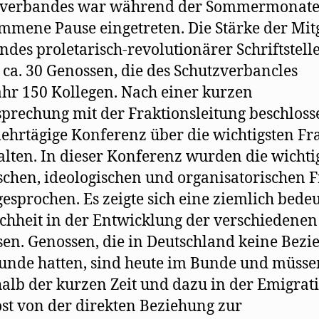
zverbandes war während der Sommermonate
mmene Pause eingetreten. Die Stärke der Mit
ndes proletarisch-revolutionärer Schriftstell
 ca. 30 Genossen, die des Schutzverbancles
hr 150 Kollegen. Nach einer kurzen
prechung mit der Fraktionsleitung beschloss
ehrtägige Konferenz über die wichtigsten Fr
lten. In dieser Konferenz wurden die wichti
schen, ideologischen und organisatorischen 
esprochen. Es zeigte sich eine ziemlich bede
chheit in der Entwicklung der verschiedenen
en. Genossen, die in Deutschland keine Bezi
nde hatten, sind heute im Bunde und müsse
alb der kurzen Zeit und dazu in der Emigrat
öst von der direkten Beziehung zur