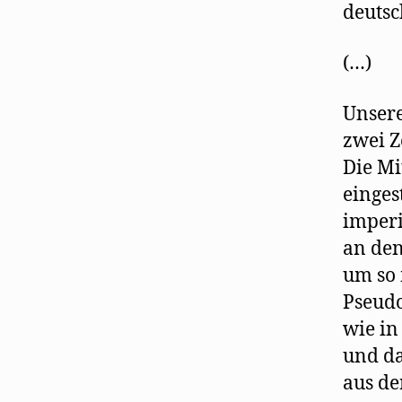
deutsch
(…)
Unsere
zwei Z
Die Mi
einges
imperi
an den
um so 
Pseudo
wie in
und da
aus de