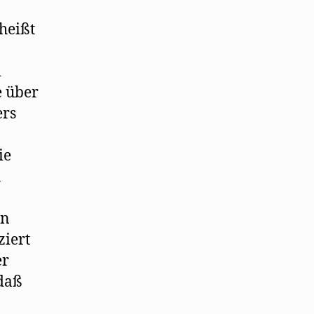
heißt
i
e über
ers
ie
h
en
ziert
er
 daß