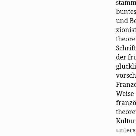
stamme
buntes
und Be
zionis
theore
Schrif
der fr
glückl
vorsch
Franzö
Weise 
franzö
theore
Kultur
unters