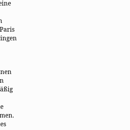
eine
n
Paris
ringen
onen
en
mäßig
ie
mmen.
des