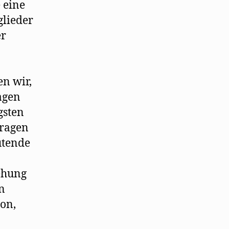
 eine
glieder
er
en wir,
agen
gsten
Fragen
utende
ehung
n
ion,