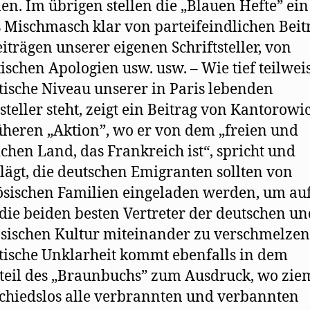
n. Im übrigen stellen die „Blauen Hefte” ein
 Mischmasch klar von parteifeindlichen Beit
iträgen unserer eigenen Schriftsteller, von
tischen Apologien usw. usw. – Wie tief teilwei
tische Niveau unserer in Paris lebenden
tsteller steht, zeigt ein Beitrag von Kantorowi
üheren „Aktion”, wo er von dem „freien und
ichen Land, das Frankreich ist“, spricht und
lägt, die deutschen Emigranten sollten von
sischen Familien eingeladen werden, um auf
die beiden besten Vertreter der deutschen un
sischen Kultur miteinander zu verschmelzen
tische Unklarheit kommt ebenfalls in dem
teil des „Braunbuchs” zum Ausdruck, wo zie
chiedslos alle verbrannten und verbannten