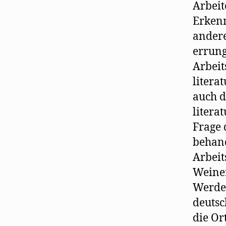
Arbeit
Erkenn
andere
errung
Arbeit
litera
auch d
litera
Frage 
behand
Arbeit
Weiner
Werden
deutsc
die Or