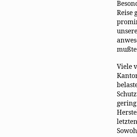
Besond
Reise 
promin
unsere
anwese
mußte
Viele 
Kantor
belast
Schutz
gering
Herste
letzte
Sowohl