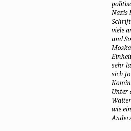
politi
Nazis 
Schrif
viele 
und So
Moskau
Einheit
sehr l
sich J
Komint
Unter 
Walter
wie ei
Anders