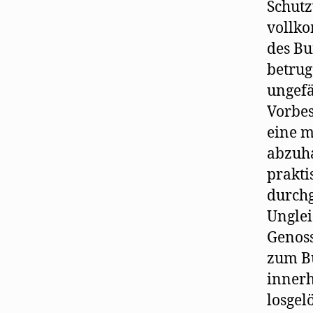
Schut
vollko
des Bu
betrug
ungefä
Vorbes
eine m
abzuha
prakti
durchg
Unglei
Genoss
zum Bu
innerh
losgel