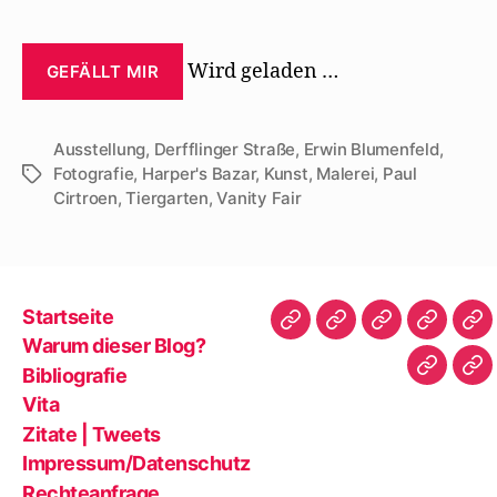
Wird geladen …
GEFÄLLT MIR
Ausstellung
,
Derfflinger Straße
,
Erwin Blumenfeld
,
Fotografie
,
Harper's Bazar
,
Kunst
,
Malerei
,
Paul
Schlagwörter
Cirtroen
,
Tiergarten
,
Vanity Fair
Startseite
Startseite
Warum
Bibliografie
Vita
Zit
Warum dieser Blog?
dieser
|
Bibliografie
Impres
Re
Blog?
Tw
Vita
Zitate | Tweets
Impressum/Datenschutz
Rechteanfrage