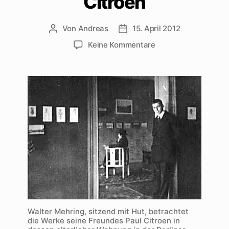
Citroen
Von
Andreas
15. April 2012
Beitragsautor
Beitragsdatum
zu
Keine Kommentare
Walter
Mehring
in
der
ersten
Ausstellung
seines
Freundes
Paul
Citroen
Walter Mehring, sitzend mit Hut, betrachtet
die Werke seine Freundes Paul Citroen in