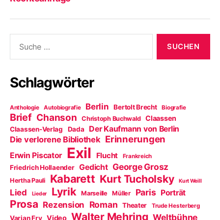
Suche
nach:
Schlagwörter
Berlin
Bertolt Brecht
Anthologie
Autobiografie
Biografie
Brief
Chanson
Claassen
Christoph Buchwald
Der Kaufmann von Berlin
Claassen-Verlag
Dada
Erinnerungen
Die verlorene Bibliothek
Exil
Erwin Piscator
Flucht
Frankreich
George Grosz
Gedicht
Friedrich Hollaender
Kabarett
Kurt Tucholsky
Hertha Pauli
Kurt Weill
Lyrik
Paris
Lied
Porträt
Marseille
Müller
Lieder
Prosa
Roman
Rezension
Theater
Trude Hesterberg
Walter Mehring
Weltbühne
Video
Varian Fry