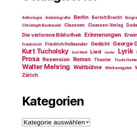
Berlin
Bertolt Brecht
Anthologie
Autobiografie
Biogra
Claassen
Claassen-Verlag
Dad
Christoph Buchwald
Erinnerungen
Die verlorene Bibliothek
Erwin
George 
Gedicht
Friedrich Hollaender
Frankreich
Kurt Tucholsky
Lyrik
Lied
Kurt Weill
Lieder
Prosa
Roman
Rezension
Theater
Trude Hest
Walter Mehring
Weltbühne
Werkausgabe
Zürich
Kategorien
Kategorien