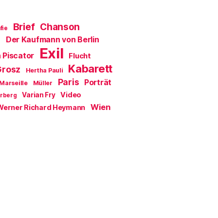
Brief
Chanson
fie
Der Kaufmann von Berlin
a
Exil
 Piscator
Flucht
Kabarett
Grosz
Hertha Pauli
Paris
Porträt
Marseille
Müller
Video
Varian Fry
erberg
Wien
Werner Richard Heymann