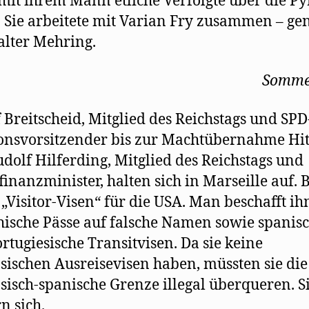
 mit ihrem Mann etliche Verfolgte über die P
. Sie arbeitete mit Varian Fry zusammen – ge
lter Mehring.
Somme
 Breitscheid, Mitglied des Reichstags und SPD
onsvorsitzender bis zur Machtübernahme Hit
dolf Hilferding, Mitglied des Reichstags und
finanzminister, halten sich in Marseille auf. 
„Visitor-Visen“ für die USA. Man beschafft i
hische Pässe auf falsche Namen sowie spanis
rtugiesische Transitvisen. Da sie keine
sischen Ausreisevisen haben, müssten sie die
sisch-spanische Grenze illegal überqueren. S
n sich.