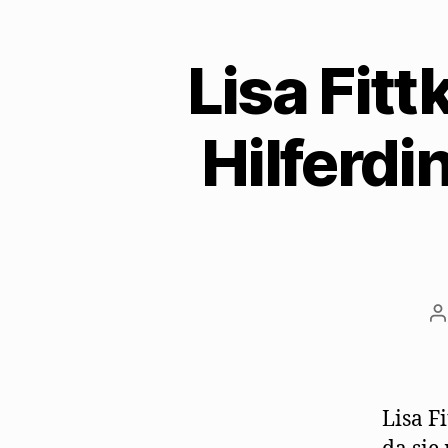
Lisa Fitt
Hilferd
B
Lisa F