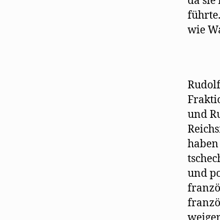
da sie
führte
wie Wa
Rudolf
Frakti
und Ru
Reichs
haben 
tschec
und po
franzö
franzö
weiger