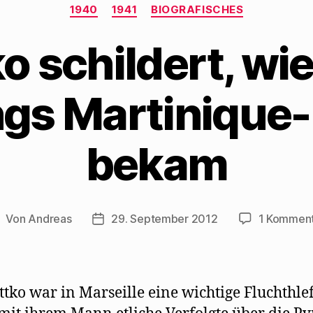
Kategorien
1940
1941
BIOGRAFISCHES
ko schildert, w
ings Martinique
bekam
Von
Andreas
29. September 2012
1 Kommen
eitragsautor
Beitragsdatum
ittko war in Marseille eine wichtige Fluchthle