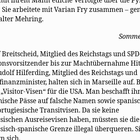
 mit ihrem Mann etliche Verfolgte über die P
. Sie arbeitete mit Varian Fry zusammen – ge
lter Mehring.
Somme
 Breitscheid, Mitglied des Reichstags und SPD
onsvorsitzender bis zur Machtübernahme Hit
dolf Hilferding, Mitglied des Reichstags und
finanzminister, halten sich in Marseille auf. 
„Visitor-Visen“ für die USA. Man beschafft i
hische Pässe auf falsche Namen sowie spanis
rtugiesische Transitvisen. Da sie keine
sischen Ausreisevisen haben, müssten sie die
sisch-spanische Grenze illegal überqueren. S
n sich.