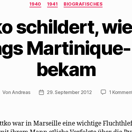
Kategorien
1940
1941
BIOGRAFISCHES
ko schildert, w
ings Martinique
bekam
Von
Andreas
29. September 2012
1 Kommen
eitragsautor
Beitragsdatum
ittko war in Marseille eine wichtige Fluchthle