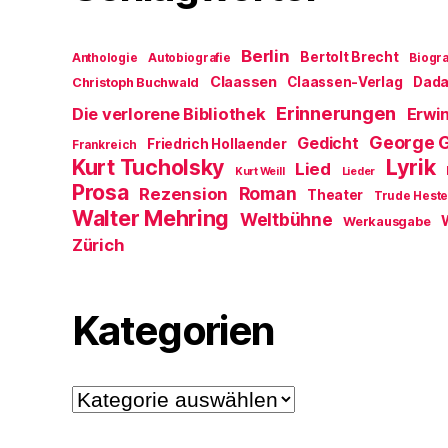
Berlin
Bertolt Brecht
Anthologie
Autobiografie
Biogra
Claassen
Claassen-Verlag
Dad
Christoph Buchwald
Erinnerungen
Die verlorene Bibliothek
Erwin
George 
Gedicht
Friedrich Hollaender
Frankreich
Kurt Tucholsky
Lyrik
Lied
Kurt Weill
Lieder
Prosa
Roman
Rezension
Theater
Trude Hest
Walter Mehring
Weltbühne
Werkausgabe
Zürich
Kategorien
Kategorien