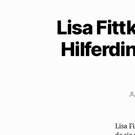
Lisa Fitt
Hilferd
B
Lisa F