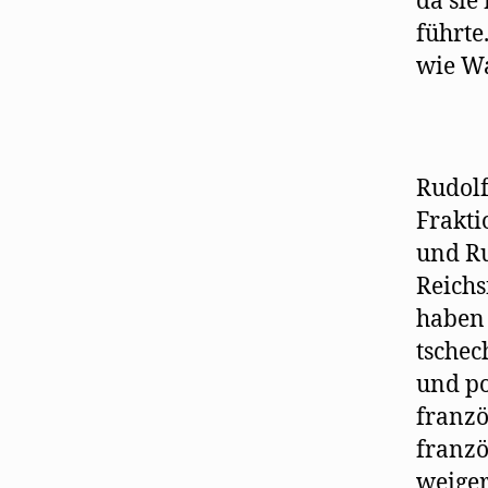
da sie
führte
wie Wa
Rudolf
Frakti
und Ru
Reichs
haben 
tschec
und po
franzö
franzö
weiger