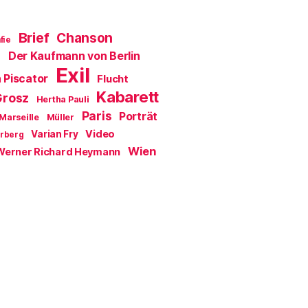
Brief
Chanson
fie
Der Kaufmann von Berlin
a
Exil
 Piscator
Flucht
Kabarett
Grosz
Hertha Pauli
Paris
Porträt
Marseille
Müller
Video
Varian Fry
erberg
Wien
Werner Richard Heymann