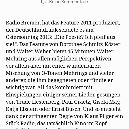
zu
Keine Kommentare
Die
Poesie?
Ich
Radio Bremen hat das Feature 2011 produziert,
pfeif
der Deutschlandfunk sendete es am
auf
Ostersonntag 2013: „Die Poesie? Ich pfeif aus
sie!
sie!“. Das Feature von Dorothee Schmitz-Köster
und Walter Weber bietet 45 Minuten Walter
Mehring aus allen möglichen Perspektiven –
vor allem aber mit einer wunderbaren
Mischung von O-Tönen Mehrings und vieler
anderer, die ihm begegneten oder für die er
wichtig war. All das kombiniert mit
Einspielungen einiger seiner Lieder, gesungen
von Trude Hesterberg, Paul Graetz, Gisela May,
Katja Ebstein oder Ernst Busch. Und so entsteht
dank der stringenten Regie von Klaus Pilger ein
Stück Radio, das tatsächlich Kino im Kopf