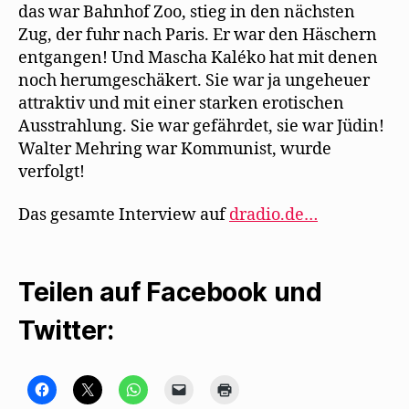
das war Bahnhof Zoo, stieg in den nächsten
Zug, der fuhr nach Paris. Er war den Häschern
entgangen! Und Mascha Kaléko hat mit denen
noch herumgeschäkert. Sie war ja ungeheuer
attraktiv und mit einer starken erotischen
Ausstrahlung. Sie war gefährdet, sie war Jüdin!
Walter Mehring war Kommunist, wurde
verfolgt!
Das gesamte Interview auf
dradio.de…
Teilen auf Facebook und
Twitter:
K
K
K
K
K
l
l
l
l
l