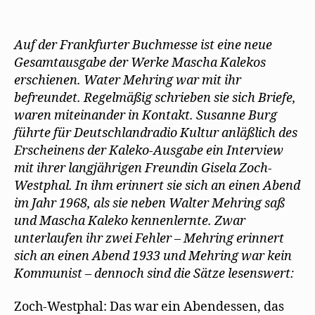
t
e
Gisela
)
u
Zoch-
e
m
Westphal
Auf der Frankfurter Buchmesse ist eine neue
F
e
erinnert
Gesamtausgabe der Werke Mascha Kalekos
n
sich
s
erschienen. Water Mehring war mit ihr
t
an
e
befreundet. Regelmäßig schrieben sie sich Briefe,
r
Mascha
g
waren miteinander in Kontakt. Susanne Burg
Kaleko
e
ö
führte für Deutschlandradio Kultur anläßlich des
und
f
f
Walter
Erscheinens der Kaleko-Ausgabe ein Interview
n
e
Mehring
mit ihrer langjährigen Freundin Gisela Zoch-
t
)
Westphal. In ihm erinnert sie sich an einen Abend
im Jahr 1968, als sie neben Walter Mehring saß
und Mascha Kaleko kennenlernte. Zwar
unterlaufen ihr zwei Fehler – Mehring erinnert
sich an einen Abend 1933 und Mehring war kein
Kommunist – dennoch sind die Sätze lesenswert:
Zoch-Westphal: Das war ein Abendessen, das