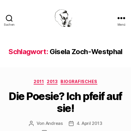
Suchen
Menü
Walter
Mehring
Schlagwort:
Gisela Zoch-Westphal
Kategorien
2011
2013
BIOGRAFISCHES
Die Poesie? Ich pfeif auf
sie!
Von
Andreas
4. April 2013
Beitragsautor
Beitragsdatum