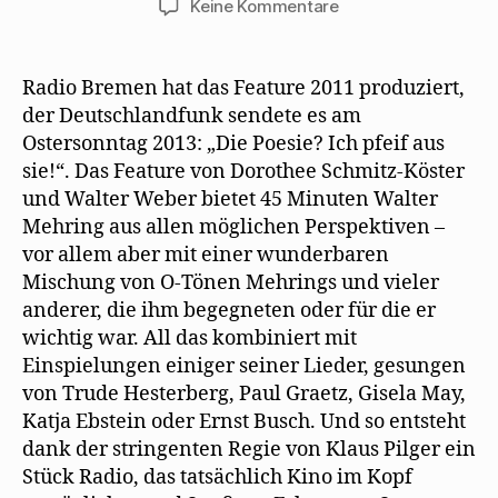
zu
Keine Kommentare
Die
Poesie?
Ich
Radio Bremen hat das Feature 2011 produziert,
pfeif
der Deutschlandfunk sendete es am
auf
Ostersonntag 2013: „Die Poesie? Ich pfeif aus
sie!
sie!“. Das Feature von Dorothee Schmitz-Köster
und Walter Weber bietet 45 Minuten Walter
Mehring aus allen möglichen Perspektiven –
vor allem aber mit einer wunderbaren
Mischung von O-Tönen Mehrings und vieler
anderer, die ihm begegneten oder für die er
wichtig war. All das kombiniert mit
Einspielungen einiger seiner Lieder, gesungen
von Trude Hesterberg, Paul Graetz, Gisela May,
Katja Ebstein oder Ernst Busch. Und so entsteht
dank der stringenten Regie von Klaus Pilger ein
Stück Radio, das tatsächlich Kino im Kopf