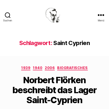
Suchen
Menü
Walter
Mehring
Schlagwort:
Saint Cyprien
Kategorien
1939
1940
2006
BIOGRAFISCHES
Norbert Flörken
beschreibt das Lager
Saint-Cyprien