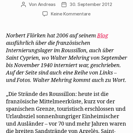
Von
Andreas
30. September 2012
Beitragsautor
Beitragsdatum
zu
Keine Kommentare
Norbert
Flörken
beschreibt
Norbert Flörken hat 2006 auf seinem
Blog
das
ausführlich über die französischen
Lager
Internierungslager im Roussillon, auch über
Saint-
Saint Cyprien, wo Walter Mehring von September
Cyprien
bis November 1940 interniert war, geschrieben.
Auf der Seite sind auch eine Reihe von Links –
und Fotos. Walter Mehring kommt auch zu Wort.
„Die Strände des Roussillon: heute ist die
französische Mittelmeerküste, kurz vor der
spanischen Grenze, touristisch erschlossen und
Urlaubsziel sonnenhungriger Einheimischer
und Ausländer – vor 70 und mehr Jahren waren
die breiten Sandstrände von Argelès, Saint-