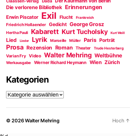
Der Kaufmann von Berlin
Claassen-Verlag
Dada
Erinnerungen
Die verlorene Bibliothek
Exil
Erwin Piscator
Flucht
Frankreich
George Grosz
Gedicht
Friedrich Hollaender
Kabarett
Kurt Tucholsky
Hertha Pauli
Kurt Weill
Lyrik
Paris
Lied
Porträt
Marseille
Müller
Lieder
Prosa
Roman
Rezension
Theater
Trude Hesterberg
Walter Mehring
Weltbühne
Video
Varian Fry
Wien
Zürich
Werner Richard Heymann
Werkausgabe
Kategorien
Kategorien
© 2026
Walter Mehring
Hoch
↑