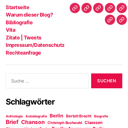
Startseite
Startseite
Warum
Bibliografie
Vita
Zit
Warum dieser Blog?
dieser
|
Bibliografie
Impres
Re
Blog?
Tw
Vita
Zitate | Tweets
Impressum/Datenschutz
Rechteanfrage
Suche
nach:
Schlagwörter
Berlin
Bertolt Brecht
Anthologie
Autobiografie
Biografie
Brief
Chanson
Claassen
Christoph Buchwald