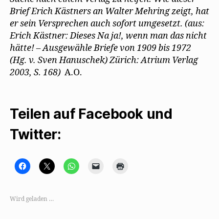
Brief Erich Kästners an Walter Mehring zeigt, hat
er sein Versprechen auch sofort umgesetzt. (aus:
Erich Kästner: Dieses Na ja!, wenn man das nicht
hätte! – Ausgewähle Briefe von 1909 bis 1972
(Hg. v. Sven Hanuschek) Zürich: Atrium Verlag
2003, S. 168)
A.O.
Teilen auf Facebook und
Twitter:
K
K
K
K
K
l
l
l
l
l
i
i
i
i
i
c
c
c
c
c
k
k
k
k
k
,
e
e
e
e
Wird geladen …
u
,
n
n
n
m
u
,
,
z
a
m
u
u
u