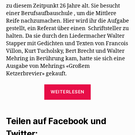
zu diesem Zeitpunkt 26 Jahre alt. Sie besucht
einer Berufsaufbauschule , um die Mittlere
Reife nachzumachen. Hier wird ihr die Aufgabe
gestellt, ein Referat über einen Schriftsteller zu
halten. Da sie durch den Liedermacher Walter
Stapper mit Gedichten und Texten von Francois
Villon, Kurt Tucholsky, Bert Brecht und Walter
Mehring in Berührung kam, hatte sie sich eine
Ausgabe von Mehrings «Großem
Ketzerbrevier» gekauft.
„Ein
WEITERLESEN
Schul-
Referat
führt
Teilen auf Facebook und
Manuela
Mühlethaler
Twitter: