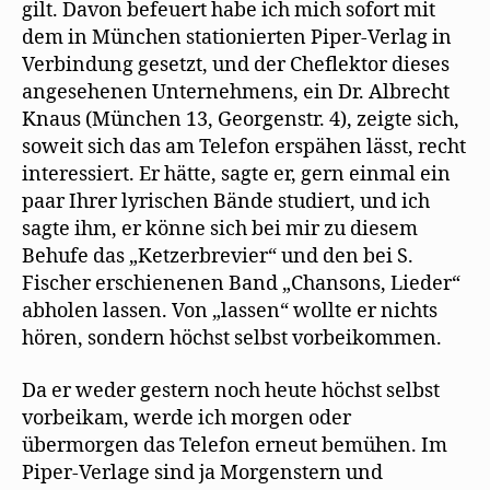
gilt. Davon befeuert habe ich mich sofort mit
r
g
dem in München stationierten Piper-Verlag in
e
ö
Verbindung gesetzt, und der Cheflektor dieses
f
f
angesehenen Unternehmens, ein Dr. Albrecht
n
e
Knaus (München 13, Georgenstr. 4), zeigte sich,
t
)
soweit sich das am Telefon erspähen lässt, recht
interessiert. Er hätte, sagte er, gern einmal ein
paar Ihrer lyrischen Bände studiert, und ich
sagte ihm, er könne sich bei mir zu diesem
Behufe das „Ketzerbrevier“ und den bei S.
Fischer erschienenen Band „Chansons, Lieder“
abholen lassen. Von „lassen“ wollte er nichts
hören, sondern höchst selbst vorbeikommen.
Da er weder gestern noch heute höchst selbst
vorbeikam, werde ich morgen oder
übermorgen das Telefon erneut bemühen. Im
Piper-Verlage sind ja Morgenstern und