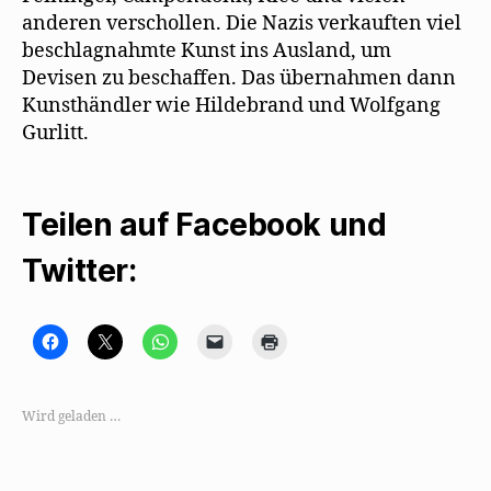
anderen verschollen. Die Nazis verkauften viel
beschlagnahmte Kunst ins Ausland, um
Devisen zu beschaffen. Das übernahmen dann
Kunsthändler wie Hildebrand und Wolfgang
Gurlitt.
Teilen auf Facebook und
Twitter:
K
K
K
K
K
l
l
l
l
l
i
i
i
i
i
c
c
c
c
c
k
k
k
k
k
,
e
e
e
e
Wird geladen …
u
,
n
n
n
m
u
,
,
z
a
m
u
u
u
u
a
m
m
m
f
u
a
e
A