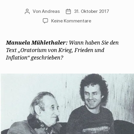
Von
Andreas
31. Oktober 2017
Beitragsautor
Beitragsdatum
zu
Keine Kommentare
Walter
Mehring
gibt
Manuela Mühlethaler:
Wann haben Sie den
Manuela
Text „Oratorium von Krieg, Frieden und
Mühlthaler
Inflation“ geschrieben?
1977
ein
Interview