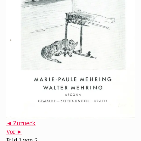
◄ Zurueck
Vor ►
Bild 1 von 5