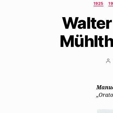
1925
1
Walter
Mühltha
Be
Manue
„Orato