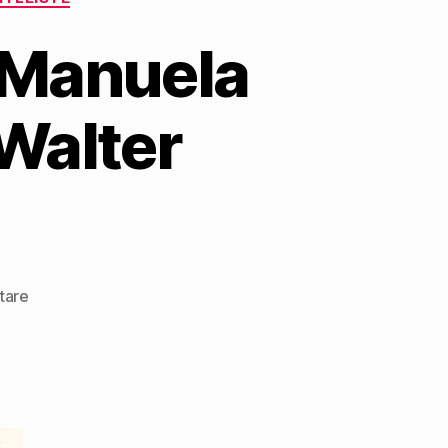
t Manuela
Walter
zu
tare
Ein
Schul-
Referat
führt
Manuela
Mühlethaler