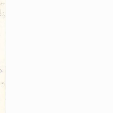
1977
zu
Walter
Mehring