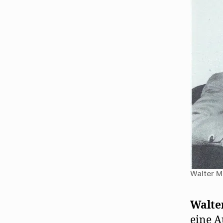
Walter M
Walte
eine A