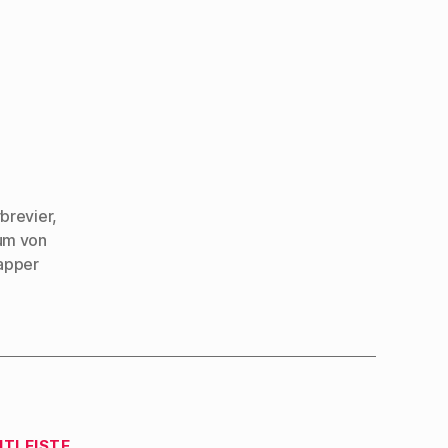
brevier
,
um von
apper
ITLEISTE