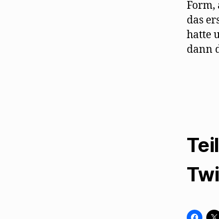
Form, 
das er
hatte 
dann d
Tei
Twi
K