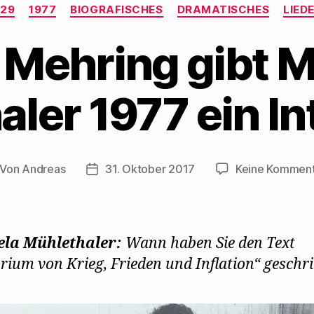
Kategorien
929
1977
BIOGRAFISCHES
DRAMATISCHES
LIED
 Mehring gibt 
ler 1977 ein I
Von
Andreas
31. Oktober 2017
Keine Kommen
itragsautor
Beitragsdatum
la Mühlethaler:
Wann haben Sie den Text
rium von Krieg, Frieden und Inflation“ geschr