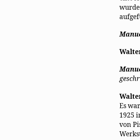
wurde 
aufgef
Manue
Walte
Manue
geschr
Walte
Es war
1925 i
von Pi
Werkst