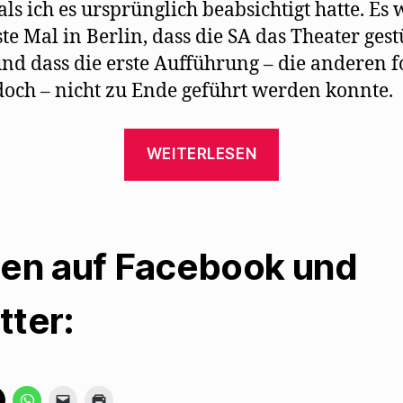
als ich es ursprünglich beabsichtigt hatte. Es 
ste Mal in Berlin, dass die SA das Theater ges
und dass die erste Aufführung – die anderen f
och – nicht zu Ende geführt werden konnte.
„Walter
WEITERLESEN
Mehring
gibt
Manuela
Mühlthaler
len auf Facebook und
1977
ein
tter:
Interview“
K
K
K
K