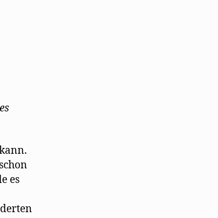
es
kann.
 schon
de es
nderten