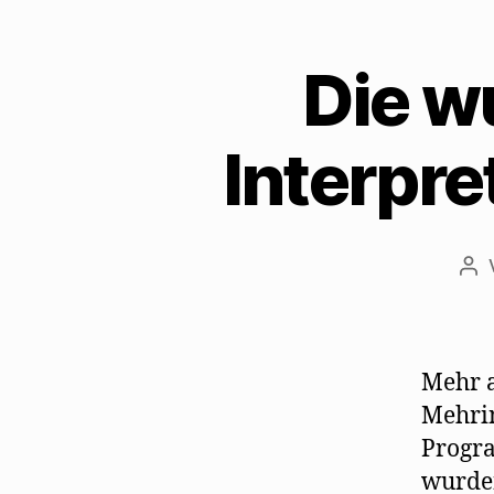
Die w
Interpre
Bei
Mehr a
Mehrin
Progra
wurden