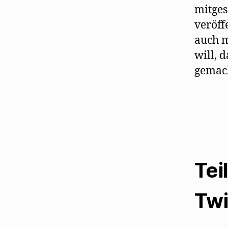
mitges
veröff
auch m
will, 
gemach
Tei
Twi