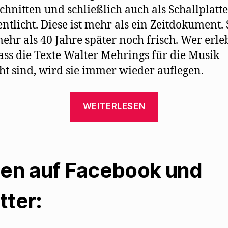
chnitten und schließlich auch als Schallplatte
entlicht. Diese ist mehr als ein Zeitdokument. S
ehr als 40 Jahre später noch frisch. Wer erl
dass die Texte Walter Mehrings für die Musik
t sind, wird sie immer wieder auflegen.
„Die
WEITERLESEN
wunderbaren
Mehring-
Interpretatio
von
len auf Facebook und
Gisela
May“
tter: