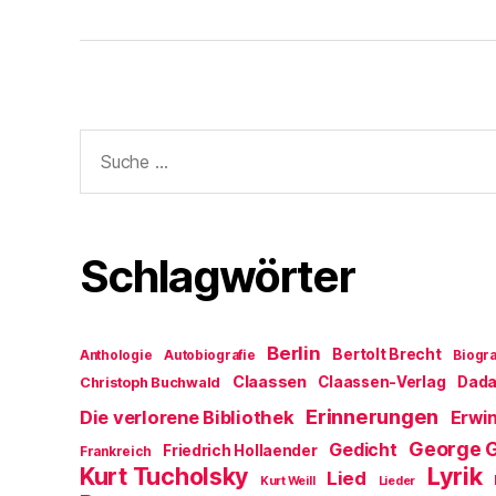
Suche
nach:
Schlagwörter
Berlin
Bertolt Brecht
Anthologie
Autobiografie
Biogra
Claassen
Claassen-Verlag
Dad
Christoph Buchwald
Erinnerungen
Die verlorene Bibliothek
Erwin
George 
Gedicht
Friedrich Hollaender
Frankreich
Kurt Tucholsky
Lyrik
Lied
Kurt Weill
Lieder