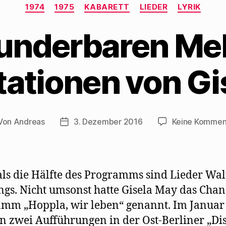
Kategorien
1974
1975
KABARETT
LIEDER
LYRIK
underbaren Me
tationen von G
Von
Andreas
3. Dezember 2016
Keine Kommen
tragsautor
Beitragsdatum
ls die Hälfte des Programms sind Lieder Wal
gs. Nicht umsonst hatte Gisela May das Chan
mm „Hoppla, wir leben“ genannt. Im Januar
 zwei Aufführungen in der Ost-Berliner „Dis