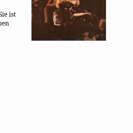
ie ist
eben
nen