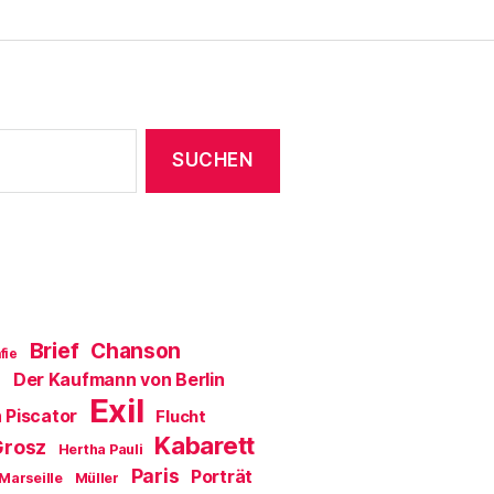
e
ö
f
f
n
e
t
)
Brief
Chanson
fie
Der Kaufmann von Berlin
a
Exil
 Piscator
Flucht
Kabarett
Grosz
Hertha Pauli
Paris
Porträt
Marseille
Müller