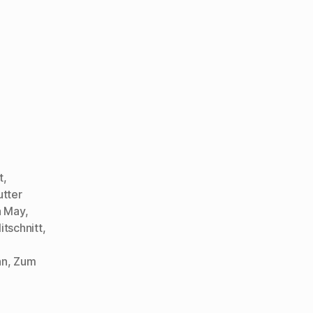
t
,
tter
a May
,
itschnitt
,
nn
,
Zum