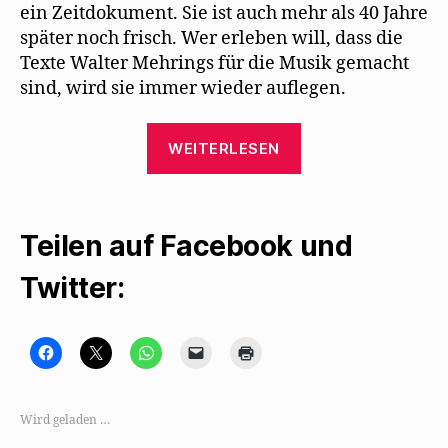
ein Zeitdokument. Sie ist auch mehr als 40 Jahre
später noch frisch. Wer erleben will, dass die
Texte Walter Mehrings für die Musik gemacht
sind, wird sie immer wieder auflegen.
„Die
WEITERLESEN
wunderbaren
Mehring-
Interpretationen
Teilen auf Facebook und
von
Gisela
Twitter:
May“
K
K
K
K
K
l
l
l
l
l
i
i
i
i
i
c
c
c
c
c
k
k
k
k
k
,
e
e
e
e
Wird geladen …
u
,
n
n
n
m
u
,
,
z