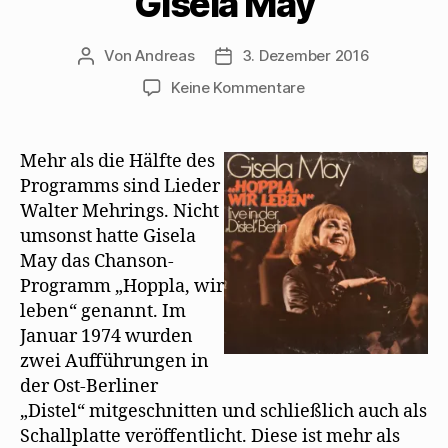
Gisela May
Von
Andreas
3. Dezember 2016
Beitragsautor
Beitragsdatum
zu
Keine Kommentare
Die
wunderbaren
Mehring-
Mehr als die Hälfte des
Interpretationen
Programms sind Lieder
von
Walter Mehrings. Nicht
Gisela
umsonst hatte Gisela
May
May das Chanson-
Programm „Hoppla, wir
leben“ genannt. Im
Januar 1974 wurden
zwei Aufführungen in
der Ost-Berliner
„Distel“ mitgeschnitten und schließlich auch als
Schallplatte veröffentlicht. Diese ist mehr als