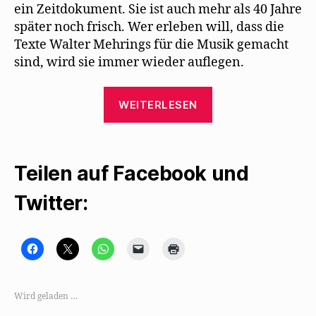
ein Zeitdokument. Sie ist auch mehr als 40 Jahre
später noch frisch. Wer erleben will, dass die
Texte Walter Mehrings für die Musik gemacht
sind, wird sie immer wieder auflegen.
„Die
WEITERLESEN
wunderbaren
Mehring-
Interpretationen
Teilen auf Facebook und
von
Gisela
Twitter:
May“
K
K
K
K
K
l
l
l
l
l
i
i
i
i
i
c
c
c
c
c
k
k
k
k
k
,
e
e
e
e
Wird geladen …
u
,
n
n
n
m
u
,
,
z