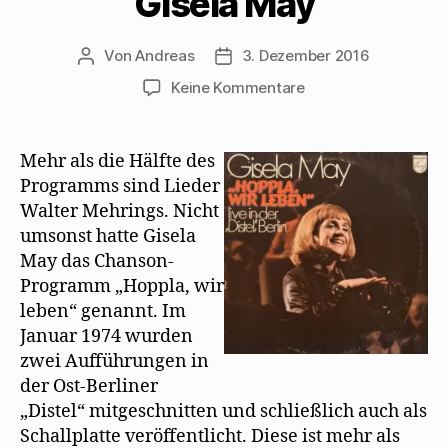
Gisela May
Von
Andreas
3. Dezember 2016
Beitragsautor
Beitragsdatum
zu
Keine Kommentare
Die
wunderbaren
Mehring-
Mehr als die Hälfte des
Interpretationen
Programms sind Lieder
von
Walter Mehrings. Nicht
Gisela
umsonst hatte Gisela
May
May das Chanson-
Programm „Hoppla, wir
leben“ genannt. Im
Januar 1974 wurden
zwei Aufführungen in
der Ost-Berliner
„Distel“ mitgeschnitten und schließlich auch als
Schallplatte veröffentlicht. Diese ist mehr als