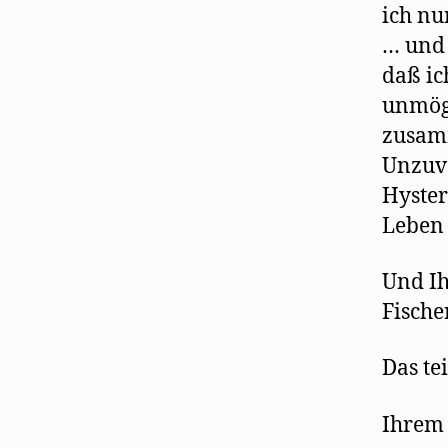
ich nu
… und 
daß ic
unmögl
zusam
Unzuve
Hyster
Leben 
Und Ih
Fische
Das te
Ihrem