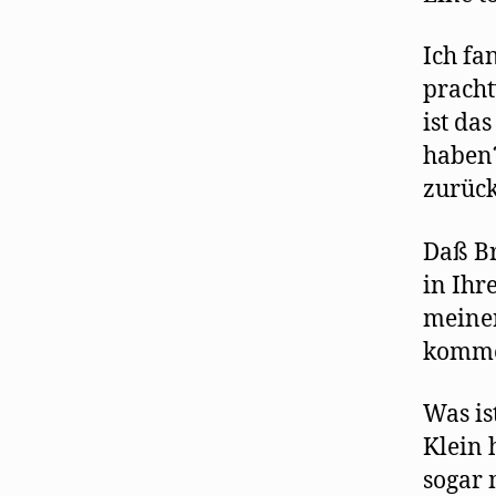
Ich fa
pracht
ist da
haben?
zurück
Daß Br
in Ihr
meinen
kommen
Was is
Klein 
sogar 