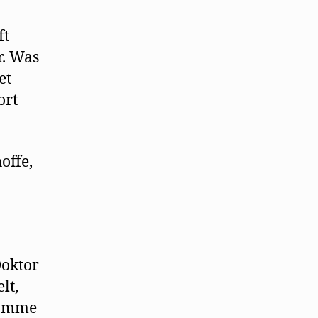
ft
r. Was
et
ort
offe,
Doktor
lt,
komme