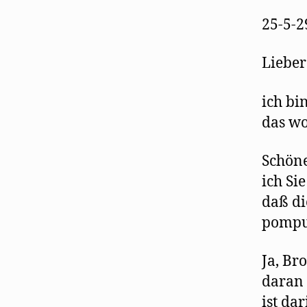
25-5-2
Lieber
ich bi
das wo
Schöne
ich Si
daß di
pompul
Ja, Br
daran 
ist da