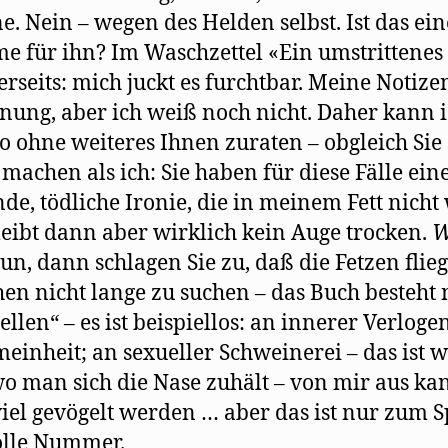
e. Nein – wegen des Helden selbst. Ist das ein
e für ihn? Im Waschzettel «Ein umstrittene
rseits: mich juckt es furchtbar. Meine Notize
nung, aber ich weiß noch nicht. Daher kann 
so ohne weiteres Ihnen zuraten – obgleich Sie
 machen als ich: Sie haben für diese Fälle ein
nde, tödliche Ironie, die in meinem Fett nich
leibt dann aber wirklich kein Auge trocken.
W
 tun, dann schlagen Sie zu, daß die Fetzen flieg
en nicht lange zu suchen – das Buch besteht 
ellen“ – es ist beispiellos: an innerer Verloge
einheit; an sexueller Schweinerei – das ist w
wo man sich die Nase zuhält – von mir aus ka
viel gevögelt werden … aber das ist nur zum S
olle Nummer.