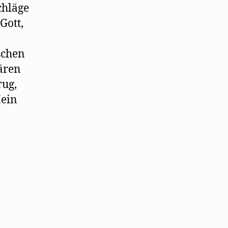
chläge
Gott,
schen
ären
rug,
Mein
i