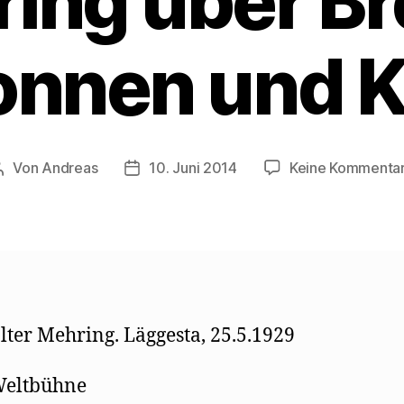
ing über Br
onnen und K
Von
Andreas
10. Juni 2014
Keine Kommenta
Beitragsautor
Beitragsdatum
ter Mehring. Läggesta, 25.5.1929
Weltbühne