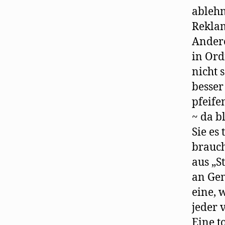
ablehn
Reklam
Andere
in Ord
nicht 
besser
pfeife
~ da b
Sie es
brauch
aus „St
an Gem
eine, 
jeder 
Eine t