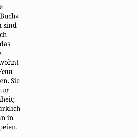
e
s Buch»
n sind
ich
 das
e
t wohnt
enn
en. Sie
nur
nheit;
irklich
nn in
peien.