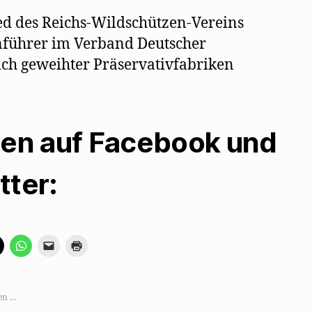
ed des Reichs-Wildschützen-Vereins
führer im Verband Deutscher
ich geweihter Präservativfabriken
len auf Facebook und
tter:
K
K
K
K
l
l
l
l
i
i
i
i
c
c
c
c
k
k
k
k
e
e
e
e
,
n
n
n
en …
u
,
,
z