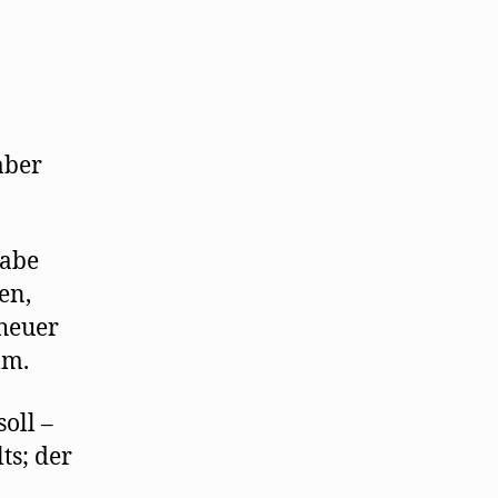
aber
habe
en,
eheuer
lm.
oll –
ts; der