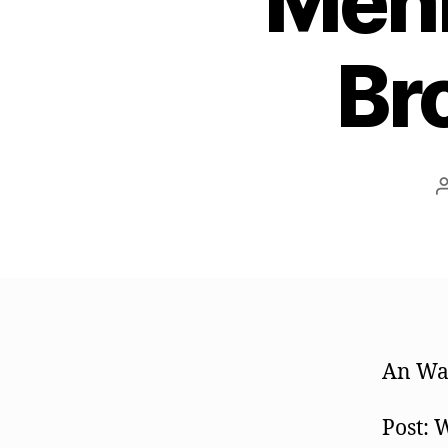
Mehr
Br
An Wal
Post: 