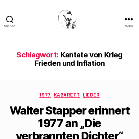
Suchen
Menü
Walter
Mehring
Schlagwort:
Kantate von Krieg
Frieden und Inflation
Kategorien
1977
KABARETT
LIEDER
Walter Stapper erinnert
1977 an „Die
verbrannten Dichter“