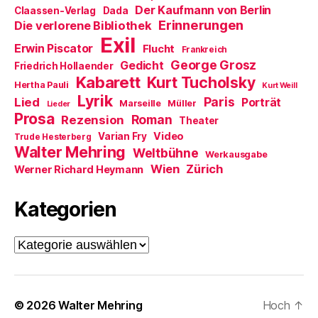
g
Der Kaufmann von Berlin
Claassen-Verlag
Dada
e
ö
Erinnerungen
Die verlorene Bibliothek
f
Exil
f
Erwin Piscator
Flucht
n
Frankreich
e
George Grosz
Gedicht
Friedrich Hollaender
t
)
Kabarett
Kurt Tucholsky
Hertha Pauli
Kurt Weill
Lyrik
Paris
Lied
Porträt
Marseille
Müller
Lieder
Prosa
Roman
Rezension
Theater
Video
Varian Fry
Trude Hesterberg
Walter Mehring
Weltbühne
Werkausgabe
Wien
Zürich
Werner Richard Heymann
Kategorien
Kategorien
© 2026
Walter Mehring
Hoch
↑