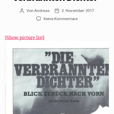
Von
Andreas
2. November 2017
Beitragsautor
Beitragsdatum
zu
Keine Kommentare
Walter
Stapper
erinnert
[Show picture list]
1977
an
„Die
verbrannten
Dichter“