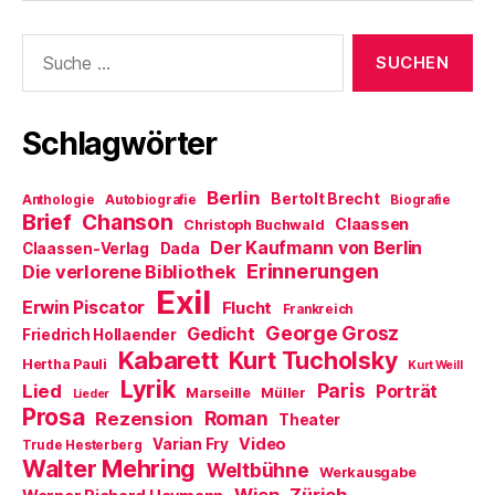
Suche
nach:
Schlagwörter
Berlin
Bertolt Brecht
Anthologie
Autobiografie
Biografie
Brief
Chanson
Claassen
Christoph Buchwald
Der Kaufmann von Berlin
Claassen-Verlag
Dada
Erinnerungen
Die verlorene Bibliothek
Exil
Erwin Piscator
Flucht
Frankreich
George Grosz
Gedicht
Friedrich Hollaender
Kabarett
Kurt Tucholsky
Hertha Pauli
Kurt Weill
Lyrik
Paris
Lied
Porträt
Marseille
Müller
Lieder
Prosa
Roman
Rezension
Theater
Video
Varian Fry
Trude Hesterberg
Walter Mehring
Weltbühne
Werkausgabe
Wien
Zürich