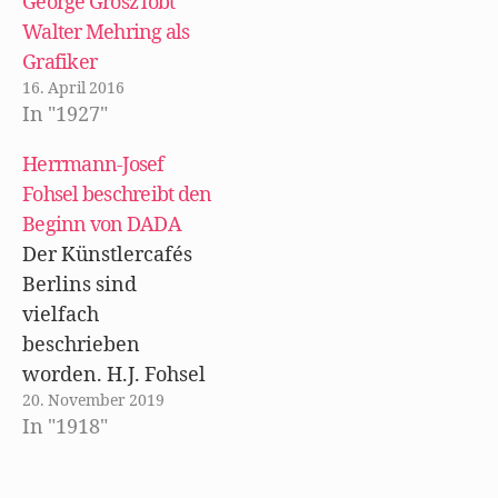
George Grosz lobt
f
e
i
f
ö
r
Walter Mehring als
n
f
d
e
f
i
Grafiker
t
n
n
)
e
n
16. April 2016
t
e
)
u
In "1927"
e
m
F
Herrmann-Josef
e
n
Fohsel beschreibt den
s
t
e
Beginn von DADA
r
g
Der Künstlercafés
e
ö
Berlins sind
f
f
vielfach
n
e
beschrieben
t
)
worden. H.J. Fohsel
20. November 2019
veröffentlichte 1996
In "1918"
einen schönen
Band über das Café
des Westens und