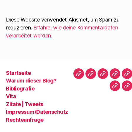
Diese Website verwendet Akismet, um Spam zu
reduzieren.
Erfahre, wie deine Kommentardaten
verarbeitet werden.
Startseite
Startseite
Warum
Bibliografie
Vita
Zi
Warum dieser Blog?
dieser
|
Bibliografie
Impres
Re
Blog?
T
Vita
Zitate | Tweets
Impressum/Datenschutz
Rechteanfrage