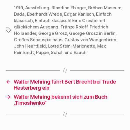
das Romanische
1919
,
Ausstellung
,
Blandine Ebinger
,
Bröhan Museum
,
Dada
,
Eberhardt Wrede
,
Edgar Kanisch
,
Einfach
Café. In ihm
klassisch
,
Einfach klassisch! Eine Orestie mit
schildert er auch,
glücklichem Ausgang
,
Fränze Roloff
,
Friedrich
wie DADA in Berlin
Schlagwörter
Hollaender
,
George Grosz
,
George Grosz in Berlin
,
in die Welt kam: Am
Großes Schauspielhaus
,
Gustav von Wangenheim
,
12. April 1918
John Heartfield
,
Lotte Stein
,
Marionette
,
Max
Reinhardt
,
Puppe
,
Schall und Rauch
startete die »Neue
Sezession« in der
Galerie Macht mit
einer…
←
Walter Mehring führt Bert Brecht bei Trude
Hesterberg ein
→
Walter Mehring bekennt sich zum Buch
„Timoshenko“