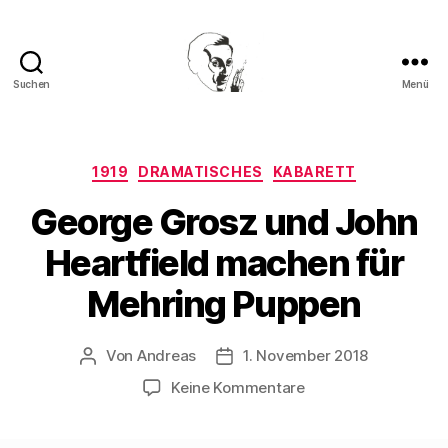
Suchen
Menü
Walter
Mehring
Kategorien
1919
DRAMATISCHES
KABARETT
George Grosz und John
Heartfield machen für
Mehring Puppen
Von
Andreas
1. November 2018
Beitragsautor
Beitragsdatum
zu
Keine Kommentare
George
Grosz