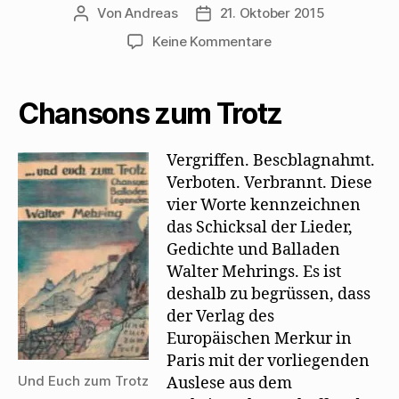
Von
Andreas
21. Oktober 2015
Beitragsautor
Beitragsdatum
zu
Keine Kommentare
„Die
Neue
Weltbühne“
Chansons zum Trotz
lobt
„Und
Euch
Vergriffen. Bescblagnahmt.
zum
Verboten. Verbrannt. Diese
Trotz“
vier Worte kennzeichnen
das Schicksal der Lieder,
Gedichte und Balladen
Walter Mehrings. Es ist
deshalb zu begrüssen, dass
der Verlag des
Europäischen Merkur in
Paris mit der vorliegenden
Und Euch zum Trotz
Auslese aus dem