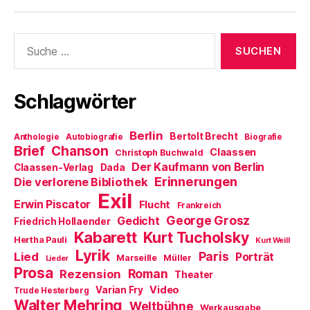
r
n
t
e
e
g
e
e
n
t
e
t
r
(
)
ö
)
g
W
f
e
i
Suche
f
ö
r
nach:
n
f
d
e
f
i
t
n
n
)
e
n
t
e
Schlagwörter
)
u
e
m
F
Berlin
e
Bertolt Brecht
Anthologie
Autobiografie
Biografie
n
Brief
Chanson
Claassen
Christoph Buchwald
s
t
Der Kaufmann von Berlin
Claassen-Verlag
Dada
e
Erinnerungen
r
Die verlorene Bibliothek
g
Exil
e
Erwin Piscator
Flucht
Frankreich
ö
f
George Grosz
Gedicht
Friedrich Hollaender
f
Kabarett
n
Kurt Tucholsky
Hertha Pauli
Kurt Weill
e
Lyrik
t
Paris
Lied
Porträt
Marseille
Müller
Lieder
)
Prosa
Roman
Rezension
Theater
Video
Varian Fry
Trude Hesterberg
Walter Mehring
Weltbühne
Werkausgabe