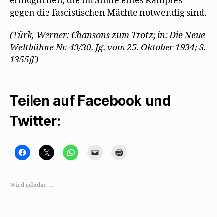
ermöglichen, die im Sinne eines Kampfes
gegen die fascistischen Mächte notwendig sind.
(Türk, Werner: Chansons zum Trotz; in: Die Neue
Weltbühne Nr. 43/30. Jg. vom 25. Oktober 1934; S.
1355ff)
Teilen auf Facebook und
Twitter:
K
K
K
K
K
l
l
l
l
l
i
i
i
i
i
c
c
c
c
c
k
k
k
k
k
,
e
e
e
e
Wird geladen …
u
,
n
n
n
m
u
,
,
z
a
m
u
u
u
u
a
m
m
m
f
u
a
e
A