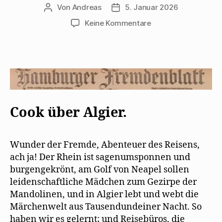
Von
Andreas
5. Januar 2026
Beitragsautor
Beitragsdatum
zu
Keine Kommentare
Hamburger
Fremdenblatt
freut
„Algier“
Cook über Algier.
Wunder der Fremde, Abenteuer des Reisens,
ach ja! Der Rhein ist sagenumsponnen und
burgengekrönt, am Golf von Neapel sollen
leidenschaftliche Mädchen zum Gezirpe der
Mandolinen, und in Algier lebt und webt die
Märchenwelt aus Tausendundeiner Nacht. So
haben wir es gelernt; und Reisebüros, die