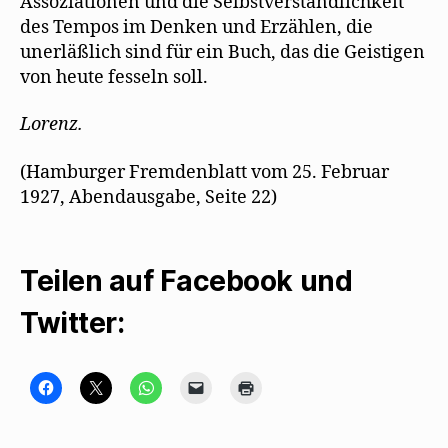
Assoziationen und die Selbstverständlichkeit
des Tempos im Denken und Erzählen, die
unerläßlich sind für ein Buch, das die Geistigen
von heute fesseln soll.
Lorenz.
(Hamburger Fremdenblatt vom 25. Februar
1927, Abendausgabe, Seite 22)
Teilen auf Facebook und
Twitter:
K
K
K
K
K
l
l
l
l
l
i
i
i
i
i
c
c
c
c
c
k
k
k
k
k