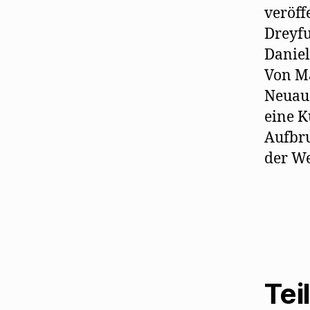
veröff
Dreyfu
Daniel
Von Ma
Neuau
eine K
Aufbru
der W
Tei