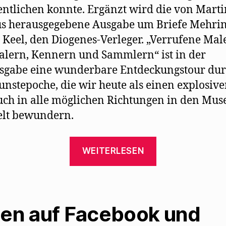
entlichen konnte. Ergänzt wird die von Marti
s herausgegebene Ausgabe um Briefe Mehrin
 Keel, den Diogenes-Verleger. „Verrufene Male
lern, Kennern und Sammlern“ ist in der
sgabe eine wunderbare Entdeckungstour du
unstepoche, die wir heute als einen explosiv
ch in alle möglichen Richtungen in den Mus
elt bewundern.
„„Verrufene
WEITERLESEN
Malerei“
erscheint
als
Neuauflage“
len auf Facebook und