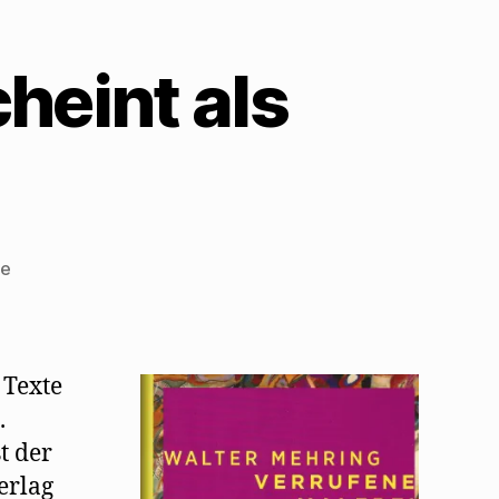
heint als
zu
re
„Verrufene
Malerei“
erscheint
als
 Texte
Neuauflage
.
t der
erlag