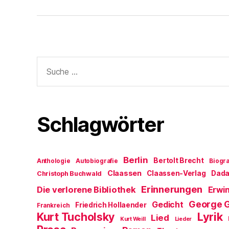
Suche
nach:
Schlagwörter
Berlin
Bertolt Brecht
Anthologie
Autobiografie
Biogra
Claassen
Claassen-Verlag
Dad
Christoph Buchwald
Erinnerungen
Die verlorene Bibliothek
Erwin
George 
Gedicht
Friedrich Hollaender
Frankreich
Kurt Tucholsky
Lyrik
Lied
Kurt Weill
Lieder