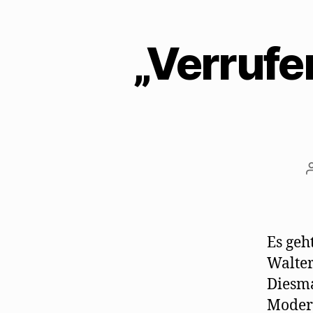
„Verrufe
Es geh
Walter
Diesma
Modern