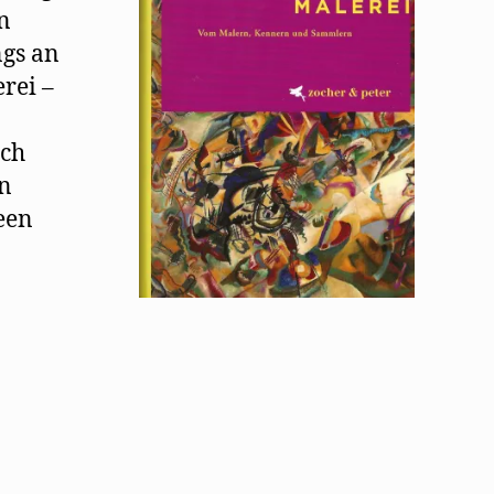
n
gs an
rei –
rch
en
een