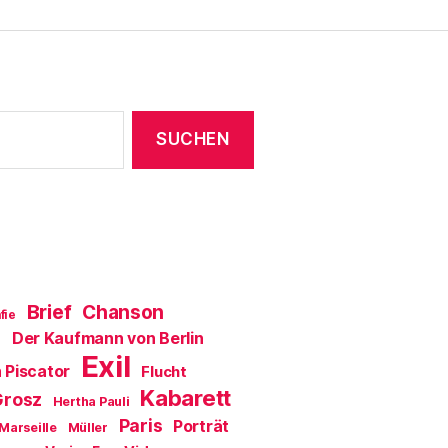
e
n
s
t
e
r
g
e
ö
f
f
n
e
t
)
Brief
Chanson
fie
Der Kaufmann von Berlin
a
Exil
 Piscator
Flucht
Kabarett
Grosz
Hertha Pauli
Paris
Porträt
Marseille
Müller