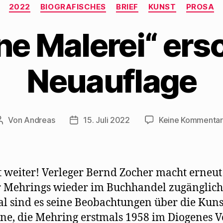
Kategorien
2022
BIOGRAFISCHES
BRIEF
KUNST
PROSA
ne Malerei“ ersc
Neuauflage
Von
Andreas
15. Juli 2022
Keine Kommenta
Beitragsautor
Beitragsdatum
t weiter! Verleger Bernd Zocher macht erneut
 Mehrings wieder im Buchhandel zugänglich
l sind es seine Beobachtungen über die Kuns
e, die Mehring erstmals 1958 im Diogenes V