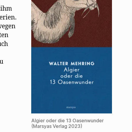
heraus
 ihm
erien.
wegen
ten
uch
eu
Algier oder die 13 Oasenwunder
(Marsyas Verlag 2023)