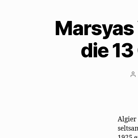
Marsyas V
die 1
Be
Algier
seltsa
1925 e