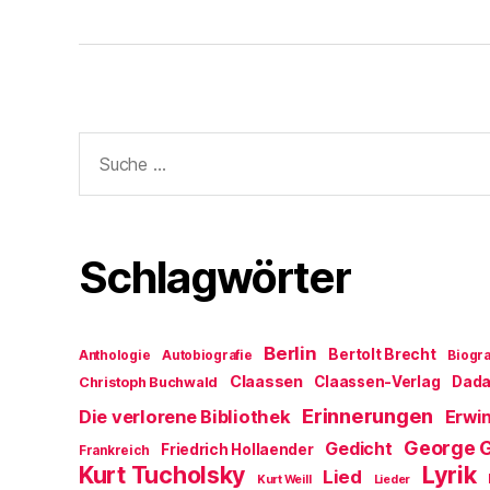
Suche
nach:
Schlagwörter
Berlin
Bertolt Brecht
Anthologie
Autobiografie
Biogra
Claassen
Claassen-Verlag
Dad
Christoph Buchwald
Erinnerungen
Die verlorene Bibliothek
Erwin
George 
Gedicht
Friedrich Hollaender
Frankreich
Kurt Tucholsky
Lyrik
Lied
Kurt Weill
Lieder