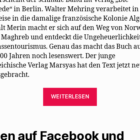
de“ in Berlin. Walter Mehring verarbeitet in
eise in die damalige französische Kolonie Alg
lt Merin macht er sich auf den Weg von Nor
 Maghreb und entdeckt die Ungeheuerlichkei
ssentourismus. Genau das macht das Buch a
00 Jahren noch lesenswert. Der junge
eichische Verlag Marsyas hat den Text jetzt n
gebracht.
„Marsyas
WEITERLESEN
Verlag
bringt
Algier
oder
len auf Facebook und