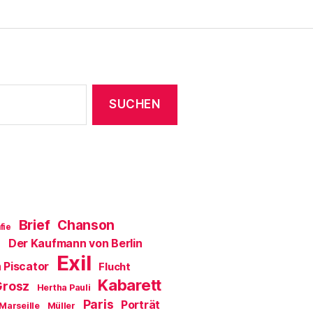
F
e
n
s
t
e
r
g
e
ö
f
f
n
e
t
)
Brief
Chanson
fie
Der Kaufmann von Berlin
a
Exil
 Piscator
Flucht
Kabarett
Grosz
Hertha Pauli
Paris
Porträt
Marseille
Müller