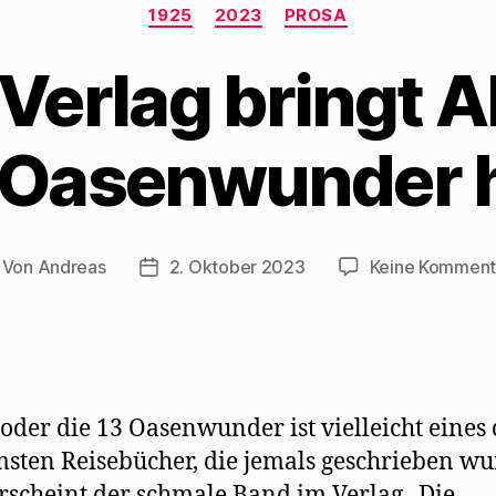
Kategorien
1925
2023
PROSA
erlag bringt A
3 Oasenwunder 
Von
Andreas
2. Oktober 2023
Keine Komment
itragsautor
Beitragsdatum
 oder die 13 Oasenwunder ist vielleicht eines
msten Reisebücher, die jemals geschrieben wu
rscheint der schmale Band im Verlag „Die