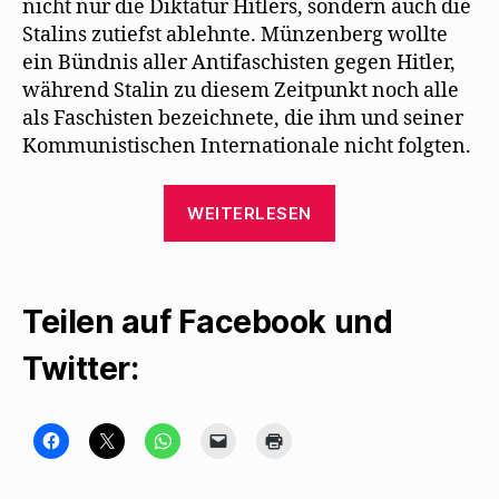
nicht nur die Diktatur Hitlers, sondern auch die
Stalins zutiefst ablehnte. Münzenberg wollte
ein Bündnis aller Antifaschisten gegen Hitler,
während Stalin zu diesem Zeitpunkt noch alle
als Faschisten bezeichnete, die ihm und seiner
Kommunistischen Internationale nicht folgten.
„Endlich
WEITERLESEN
gibt
es
„Nazi-
Teilen auf Facebook und
Führer
sehen
Twitter:
Dich
an“
wieder“
K
K
K
K
K
l
l
l
l
l
i
i
i
i
i
c
c
c
c
c
k
k
k
k
k