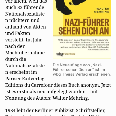
s
vor allem, weil das
t
e
Buch 33 führende
r
Nationalsozialiste
g
e
n nüchtern und
ö
f
anhand von Akten
f
n
und Fakten
e
t
vorstellt. Im Jahr
)
nach der
Machtübernahme
durch die
Die Neuauflage von „Nazi-
Nationalsozialiste
Führer sehen Dich an“ ist im
n erscheint im
wbg Theiss Verlag erschienen.
Pariser Exilverlag
Editions du Carrefour dieses Buch anonym. Jetzt
ist es erstmals neu aufgelegt worden – mit
Nennung des Autors: Walter Mehring.
1934 lebt der Berliner Publizist, Schriftsteller,