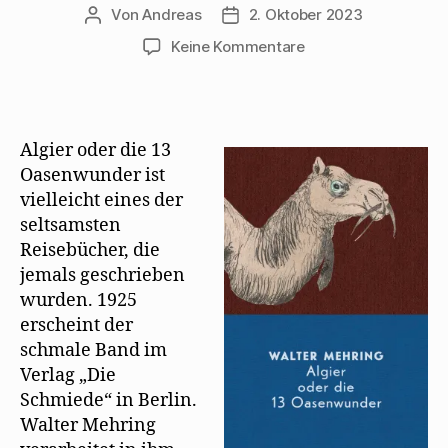
Von
Andreas
2. Oktober 2023
Beitragsautor
Beitragsdatum
zu
Keine Kommentare
Marsyas
Verlag
bringt
Algier
Algier oder die 13
oder
Oasenwunder ist
die
vielleicht eines der
13
Oasenwunder
seltsamsten
heraus
Reisebücher, die
jemals geschrieben
wurden. 1925
erscheint der
schmale Band im
Verlag „Die
Schmiede“ in Berlin.
Walter Mehring