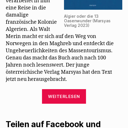
verarbeitet in ihm
eine Reise in die
damalige
Algier oder die 13
Oasenwunder (Marsyas
französische Kolonie
Verlag 2023)
Algerien. Als Walt
Merin macht er sich auf den Weg von
Norwegen in den Maghreb und entdeckt die
Ungeheuerlichkeiten des Massentourismus.
Genau das macht das Buch auch nach 100
Jahren noch lesenswert. Der junge
österreichische Verlag Marsyas hat den Text
jetzt neu herausgebracht.
„Marsyas
WEITERLESEN
Verlag
bringt
Algier
Teilen auf Facebook und
oder