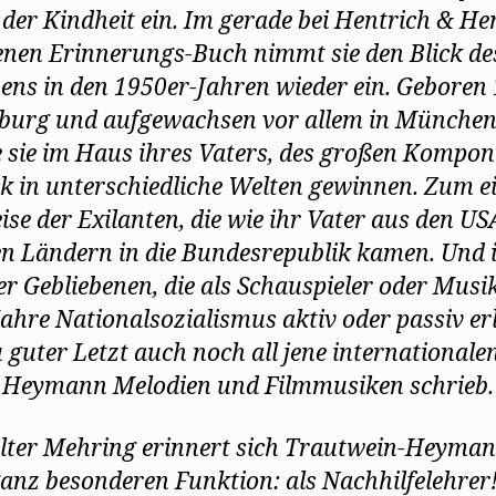
n der Kindheit ein. Im gerade bei Hentrich & He
enen Erinnerungs-Buch nimmt sie den Blick de
ns in den 1950er-Jahren wieder ein. Geboren
zburg und aufgewachsen vor allem in München
 sie im Haus ihres Vaters, des großen Kompon
ck in unterschiedliche Welten gewinnen. Zum e
eise der Exilanten, die wie ihr Vater aus den US
n Ländern in die Bundesrepublik kamen. Und i
er Gebliebenen, die als Schauspieler oder Musik
Jahre Nationalsozialismus aktiv oder passiv er
 guter Letzt auch noch all jene internationalen
e Heymann Melodien und Filmmusiken schrieb
ter Mehring erinnert sich Trautwein-Heyman
ganz besonderen Funktion: als Nachhilfelehrer