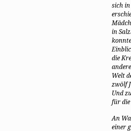
sich i
erschi
Mädche
in Sal
konnte
Einbli
die Kr
andere
Welt d
zwölf 
Und zu
für di
An Wal
einer 