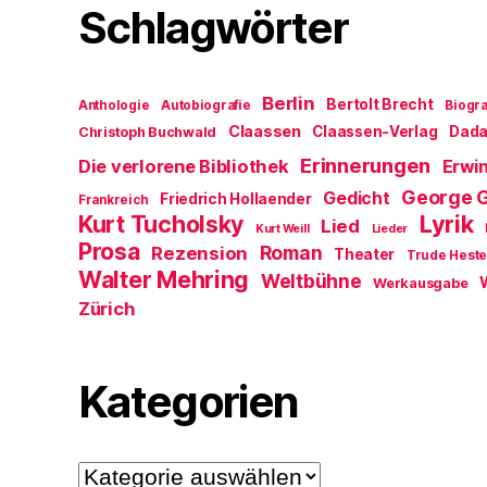
Schlagwörter
Berlin
Bertolt Brecht
Anthologie
Autobiografie
Biogra
Claassen
Claassen-Verlag
Dad
Christoph Buchwald
Erinnerungen
Die verlorene Bibliothek
Erwin
George 
Gedicht
Friedrich Hollaender
Frankreich
Kurt Tucholsky
Lyrik
Lied
Kurt Weill
Lieder
Prosa
Roman
Rezension
Theater
Trude Hest
Walter Mehring
Weltbühne
Werkausgabe
Zürich
Kategorien
Kategorien