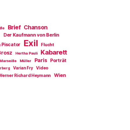
Brief
Chanson
fie
Der Kaufmann von Berlin
a
Exil
 Piscator
Flucht
Kabarett
Grosz
Hertha Pauli
Paris
Porträt
Marseille
Müller
Video
Varian Fry
erberg
Wien
Werner Richard Heymann