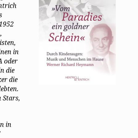
ntrich
s
 1952
,
isten,
inen in
A oder
n die
er die
lebten.
 Stars,
.
n in
!