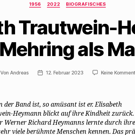
Kategorien
1956
2022
BIOGRAFISCHES
eth Trautwein-
 Mehring als Ma
Von
Andreas
12. Februar 2023
Keine Komment
itragsautor
Beitragsdatum
n der Band ist, so amüsant ist er. Elisabeth
ein-Heymann blickt auf ihre Kindheit zurück.
r Werner Richard Heymanns lernte durch ihr
sehr viele berühmte Menschen kennen. Das pr