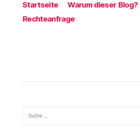
e
Startseite
Warum dieser Blog?
r
g
e
Rechteanfrage
ö
f
f
n
e
t
)
Suche
nach: