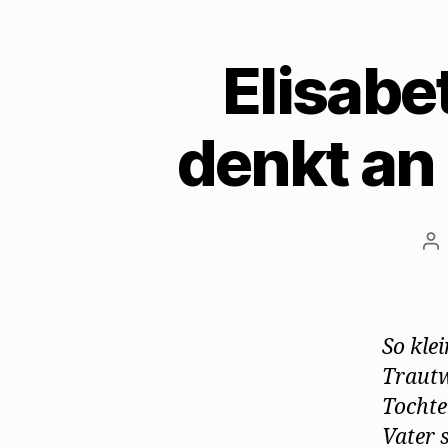
Elisab
denkt an
Be
So klei
Trautw
Tochte
Vater 