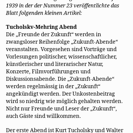
e
m
1939 in der der Nummer 23 veröffentlichte das
Tucholsky-
F
e
Blatt folgenden kleinen Artikel:
Mehring-
n
Abend
s
t
Tucholskv-Mehring Abend
e
r
Die „Freunde der Zukunft“ werden in
g
e
zwangsloser Reihenfolge „Zukunft-Abende“
ö
f
veranstalten. Vorgesehen sind Vorträge und
f
n
Vorlesungen politischer, wissenschaftlicher,
e
t
künstlerischer und literarischer Natur,
)
Konzerte, Filmvorführungen und
Diskussionsabende. Die „Zukunft-Abende“
werden regelmässig in der „Zukunft“
angekündigt werden. Der Unkostenbeitrag
wird so niedrig wie möglich gehalten werden.
Nicht nur Freunde und Leser der „Zukunft“,
auch Gäste sind willkommen.
Der erste Abend ist Kurt Tucholsky und Walter