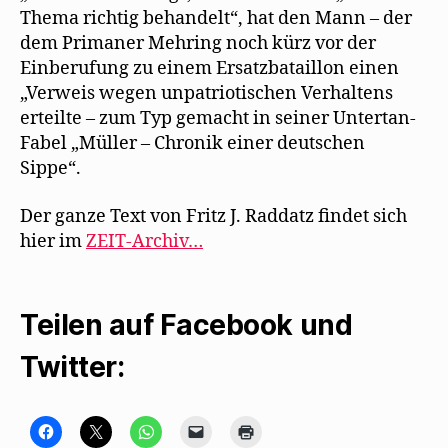
Thema richtig behandelt“, hat den Mann – der
dem Primaner Mehring noch kürz vor der
Einberufung zu einem Ersatzbataillon einen
„Verweis wegen unpatriotischen Verhaltens
erteilte – zum Typ gemacht in seiner Untertan-
Fabel „Müller – Chronik einer deutschen
Sippe“.
Der ganze Text von Fritz J. Raddatz findet sich
hier im
ZEIT-Archiv…
Teilen auf Facebook und
Twitter:
K
K
K
K
K
l
l
l
l
l