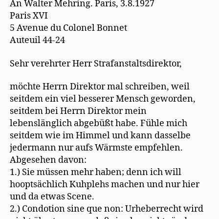
e
t
r
(
)
An Walter Mehring. Paris, 3.8.1927
ö
)
g
W
Bedingungen
f
e
i
Paris XVI
f
ö
r
für
n
f
d
5 Avenue du Colonel Bonnet
eine
e
f
i
t
n
n
Auteuil 44-24
gemeinsame
)
e
n
t
e
Revue
)
u
Sehr verehrter Herr Strafanstaltsdirektor,
e
m
F
e
möchte Herrn Direktor mal schreiben, weil
n
s
seitdem ein viel besserer Mensch geworden,
t
e
seitdem bei Herrn Direktor mein
r
g
lebenslänglich abgebüßt habe. Fühle mich
e
ö
seitdem wie im Himmel und kann dasselbe
f
f
jedermann nur aufs Wärmste empfehlen.
n
Abgesehen davon:
e
t
1.) Sie müssen mehr haben; denn ich will
)
hooptsächlich Kuhplehs machen und nur hier
und da etwas Scene.
2.) Condotion sine que non: Urheberrecht wird