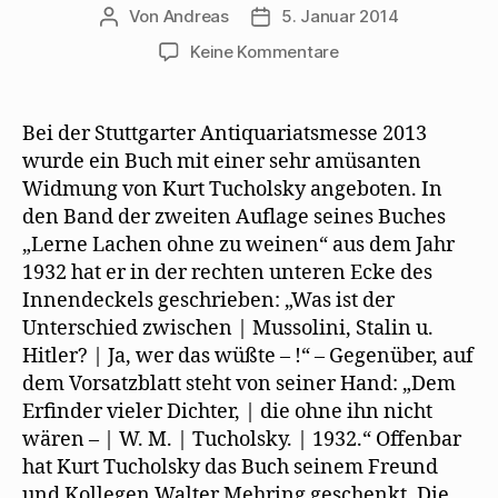
Von
Andreas
5. Januar 2014
Beitragsautor
Beitragsdatum
zu
Keine Kommentare
Eine
Widmung
von
Bei der Stuttgarter Antiquariatsmesse 2013
Kurt
wurde ein Buch mit einer sehr amüsanten
Tucholsky
Widmung von Kurt Tucholsky angeboten. In
für
den Band der zweiten Auflage seines Buches
Walter
„Lerne Lachen ohne zu weinen“ aus dem Jahr
Mehring
1932 hat er in der rechten unteren Ecke des
Innendeckels geschrieben: „Was ist der
Unterschied zwischen | Mussolini, Stalin u.
Hitler? | Ja, wer das wüßte – !“ – Gegenüber, auf
dem Vorsatzblatt steht von seiner Hand: „Dem
Erfinder vieler Dichter, | die ohne ihn nicht
wären – | W. M. | Tucholsky. | 1932.“ Offenbar
hat Kurt Tucholsky das Buch seinem Freund
und Kollegen Walter Mehring geschenkt. Die