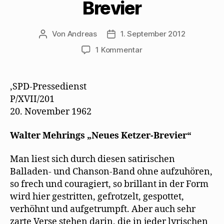
u
s
n
a
t
Brevier
e
t
e
i
e
m
e
u
l
r
F
r
e
z
g
e
g
m
u
e
n
e
F
s
ö
Von
Andreas
1. September 2012
Beitragsautor
Beitragsdatum
s
ö
e
e
f
t
f
n
n
f
zu
1 Kommentar
e
f
s
d
n
r
n
t
e
e
SPD-
g
e
e
n
t
Pressedienst
e
t
r
(
)
ö
)
g
W
feiert
f
e
i
,SPD-Pressedienst
f
ö
r
Mehrings
P/XVII/201
n
f
d
Neues
e
f
i
20. November 1962
t
n
n
Ketzer-
)
e
n
t
e
Brevier
)
u
Walter Mehrings „Neues Ketzer-Brevier“
e
m
F
e
Man liest sich durch diesen satirischen
n
s
Balladen- und Chanson-Band ohne aufzuhören,
t
e
so frech und couragiert, so brillant in der Form
r
wird hier gestritten, gefrotzelt, gespottet,
g
e
verhöhnt und aufgetrumpft. Aber auch sehr
ö
f
zarte Verse stehen darin, die in jeder lyrischen
f