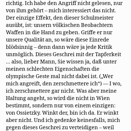
e
richtig. Ich habe den Angriff nicht gelesen, nur
r
g
von ihm gehört – mich interessiert das nicht.
e
ö
Der einzige Effekt, den dieser Schulmeister
f
f
ausübt, ist: unsern völkischen Beobachtern
n
Waffen in die Hand zu geben. Griffe er nur
e
t
unsere Qualität an, so wäre diese Einrede
)
blödsinnig – denn dann wäre ja jede Kritik
unmöglich. Dieses Geschrei mit der Tapferkeit
… also, lieber Mann, Sie wissen ja, daß unter
meinen schlechten Eigenschaften die
olympische Geste mal nicht dabei ist. („Wer
mich angreift, den zerschmettere ich“) — I wo,
ich zerschmettere gar nicht. Was aber meine
Haltung angeht, so wird die nicht in Wien
bestimmt, sondern nur von einem einzigen:
von Ossietzky. Winkt der, bin ich da. Er winkt
aber nicht. Und ich gedenke keinesfalls, mich
gegen dieses Geschrei zu verteidigen – weil