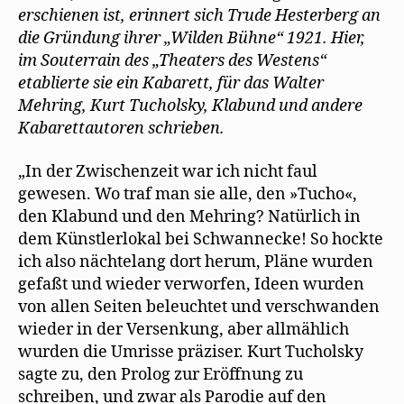
an
n
f
d
erschienen ist, erinnert sich Trude Hesterberg an
die
e
f
i
t
n
n
die Gründung ihrer „Wilden Bühne“ 1921. Hier,
„Wilde
)
e
n
t
e
im Souterrain des „Theaters des Westens“
Bühne“
)
u
etablierte sie ein Kabarett, für das Walter
e
m
Mehring, Kurt Tucholsky, Klabund und andere
F
e
Kabarettautoren schrieben.
n
s
t
e
„In der Zwischenzeit war ich nicht faul
r
g
gewesen. Wo traf man sie alle, den »Tucho«,
e
ö
den Klabund und den Mehring? Natürlich in
f
f
dem Künstlerlokal bei Schwannecke! So hockte
n
e
ich also nächtelang dort herum, Pläne wurden
t
)
gefaßt und wieder verworfen, Ideen wurden
von allen Seiten beleuchtet und verschwanden
wieder in der Versenkung, aber allmählich
wurden die Umrisse präziser. Kurt Tucholsky
sagte zu, den Prolog zur Eröffnung zu
schreiben, und zwar als Parodie auf den