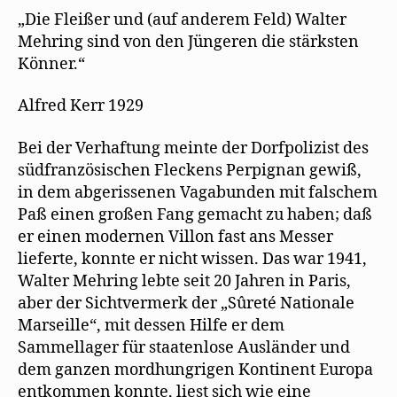
f
ö
r
Raddatz
„Die Fleißer und (auf anderem Feld) Walter
n
f
d
gratuliert
e
f
i
Mehring sind von den Jüngeren die stärksten
t
n
n
Mehring
)
e
n
Könner.“
t
e
zum
)
u
e
85.
m
Alfred Kerr 1929
in
F
e
der
n
Bei der Verhaftung meinte der Dorfpolizist des
s
ZEIT
t
südfranzösischen Fleckens Perpignan gewiß,
e
r
in dem abgerissenen Vagabunden mit falschem
g
e
Paß einen großen Fang gemacht zu haben; daß
ö
f
er einen modernen Villon fast ans Messer
f
n
lieferte, konnte er nicht wissen. Das war 1941,
e
t
Walter Mehring lebte seit 20 Jahren in Paris,
)
aber der Sichtvermerk der „Sûreté Nationale
Marseille“, mit dessen Hilfe er dem
Sammellager für staatenlose Ausländer und
dem ganzen mordhungrigen Kontinent Europa
entkommen konnte, liest sich wie eine