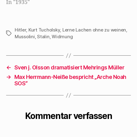
In "1935"
immer noch im
stillen, daß die…
Hitler
,
Kurt Tucholsky
,
Lerne Lachen ohne zu weinen
,
Schlagwörter
Mussolini
,
Stalin
,
Widmung
←
Sven j. Olsson dramatisiert Mehrings Müller
→
Max Herrmann-Neiße bespricht „Arche Noah
SOS“
Kommentar verfassen