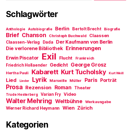
Schlagwörter
Berlin
Bertolt Brecht
Anthologie
Autobiografie
Biografie
Brief
Chanson
Claassen
Christoph Buchwald
Der Kaufmann von Berlin
Claassen-Verlag
Dada
Erinnerungen
Die verlorene Bibliothek
Exil
Erwin Piscator
Flucht
Frankreich
George Grosz
Gedicht
Friedrich Hollaender
Kabarett
Kurt Tucholsky
Hertha Pauli
Kurt Weill
Lyrik
Paris
Lied
Porträt
Marseille
Müller
Lieder
Prosa
Roman
Rezension
Theater
Video
Varian Fry
Trude Hesterberg
Walter Mehring
Weltbühne
Werkausgabe
Wien
Zürich
Werner Richard Heymann
Kategorien