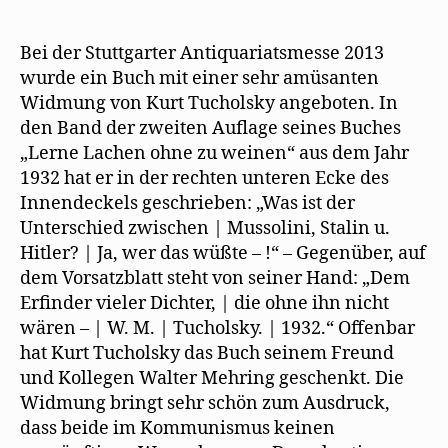
von
Kurt
Tucholsky
Bei der Stuttgarter Antiquariatsmesse 2013
für
wurde ein Buch mit einer sehr amüsanten
Walter
Widmung von Kurt Tucholsky angeboten. In
Mehring
den Band der zweiten Auflage seines Buches
„Lerne Lachen ohne zu weinen“ aus dem Jahr
1932 hat er in der rechten unteren Ecke des
Innendeckels geschrieben: „Was ist der
Unterschied zwischen | Mussolini, Stalin u.
Hitler? | Ja, wer das wüßte – !“ – Gegenüber, auf
dem Vorsatzblatt steht von seiner Hand: „Dem
Erfinder vieler Dichter, | die ohne ihn nicht
wären – | W. M. | Tucholsky. | 1932.“ Offenbar
hat Kurt Tucholsky das Buch seinem Freund
und Kollegen Walter Mehring geschenkt. Die
Widmung bringt sehr schön zum Ausdruck,
dass beide im Kommunismus keinen