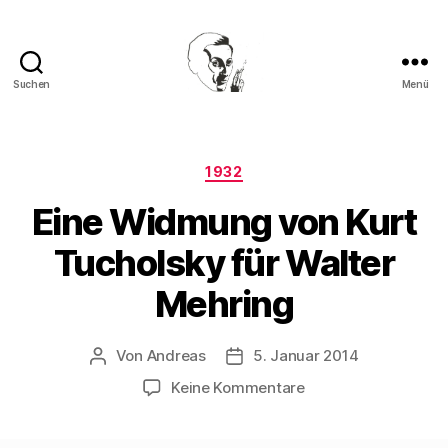
Suchen
Menü
Walter
Mehring
Kategorien
1932
Eine Widmung von Kurt
Tucholsky für Walter
Mehring
Von
Andreas
5. Januar 2014
Beitragsautor
Beitragsdatum
zu
Keine Kommentare
Eine
Widmung