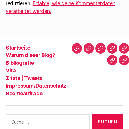
reduzieren.
Erfahre, wie deine Kommentardaten
verarbeitet werden.
Startseite
Startseite
Warum
Bibliografie
Vita
Zi
Warum dieser Blog?
dieser
|
Bibliografie
Impres
Re
Blog?
T
Vita
Zitate | Tweets
Impressum/Datenschutz
Rechteanfrage
Suche
nach: