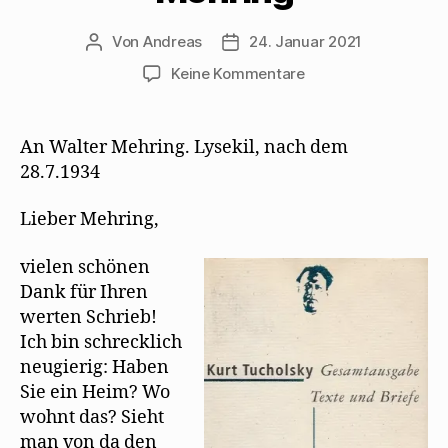
Von
Andreas
24. Januar 2021
Beitragsautor
Beitragsdatum
zu
Keine Kommentare
Kurt
Tucholsky
schreibt
An Walter Mehring. Lysekil, nach dem
seinen
28.7.1934
letzten
Brief
Lieber Mehring,
an
Mehring
vielen schönen
Dank für Ihren
werten Schrieb!
Ich bin schrecklich
neugierig: Haben
Sie ein Heim? Wo
wohnt das? Sieht
man von da den