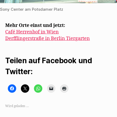
Sony Center am Potsdamer Platz
Mehr Orte einst und jetzt:
Café Herrenhof in Wien
Derfflingerstraße in Berlin Tiergarten
Teilen auf Facebook und
Twitter:
K
K
K
K
K
l
l
l
l
l
i
i
i
i
i
c
c
c
c
c
k
k
k
k
k
,
e
e
e
e
Wird geladen …
u
,
n
n
n
m
u
,
,
z
a
m
u
u
u