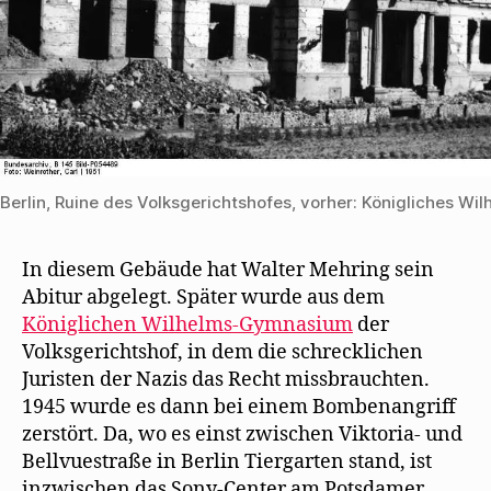
f
f
n
e
t
)
Berlin, Ruine des Volksgerichtshofes, vorher: Königliches 
In diesem Gebäude hat Walter Mehring sein
Abitur abgelegt. Später wurde aus dem
Königlichen Wilhelms-Gymnasium
der
Volksgerichtshof, in dem die schrecklichen
Juristen der Nazis das Recht missbrauchten.
1945 wurde es dann bei einem Bombenangriff
zerstört. Da, wo es einst zwischen Viktoria- und
Bellvuestraße in Berlin Tiergarten stand, ist
inzwischen das Sony-Center am Potsdamer