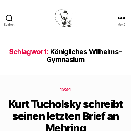
Suchen
Menü
Walter
Mehring
Schlagwort:
Königliches Wilhelms-
Gymnasium
Kategorien
1934
Kurt Tucholsky schreibt
seinen letzten Brief an
Mehring