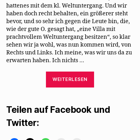
hattenes mit dem kl. Weltuntergang. Und wir
haben doch recht behalten, ein größerer steht
bevor, und so sehr ich gegen die Leute bin, die,
wie der gute O. gesagt hat, „eine Villa mit
prachtvollem Weltuntergang besitzen“, so klar
sehen wir ja wohl, was nun kommen wird, von
Rechts und Links. Ich meine, was wir uns da zu
erwarten haben. Ich nichts …
„Kurt
WEITERLESEN
Tucholsky
schreibt
seinen
Teilen auf Facebook und
letzten
Brief
Twitter:
an
Mehring“