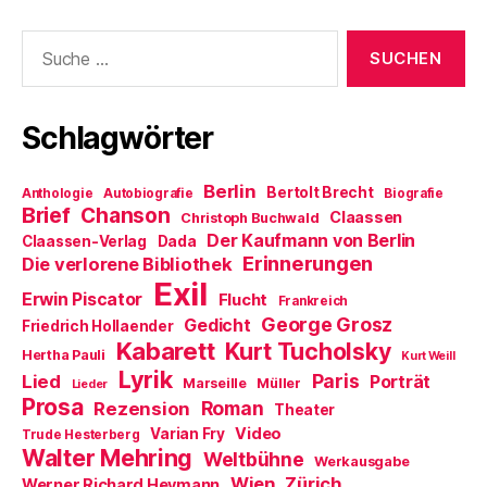
e
f
s
d
n
r
n
t
e
e
Suche
g
e
e
n
t
e
t
r
(
)
nach:
ö
)
g
W
f
e
i
f
ö
r
n
f
d
e
f
i
Schlagwörter
t
n
n
)
e
n
t
e
)
u
Berlin
Bertolt Brecht
Anthologie
Autobiografie
Biografie
e
m
Brief
Chanson
Claassen
Christoph Buchwald
F
e
Der Kaufmann von Berlin
Claassen-Verlag
Dada
n
Erinnerungen
Die verlorene Bibliothek
s
t
Exil
e
Erwin Piscator
Flucht
Frankreich
r
George Grosz
g
Gedicht
Friedrich Hollaender
e
Kabarett
Kurt Tucholsky
ö
Hertha Pauli
Kurt Weill
f
Lyrik
Paris
Lied
f
Porträt
Marseille
Müller
Lieder
n
Prosa
Roman
Rezension
e
Theater
t
Video
Varian Fry
Trude Hesterberg
)
Walter Mehring
Weltbühne
Werkausgabe
Wien
Zürich
Werner Richard Heymann