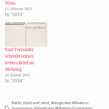
t
n
n
Wien
)
e
n
t
e
17. Februar 2013
)
u
e
In "2013"
m
F
e
n
s
t
e
r
g
e
ö
Kurt Tucholsky
f
f
schreibt seinen
n
e
letzten Brief an
t
)
Mehring
24. Januar 2021
In "1934"
Berlin
,
Einst und Jetzt
,
Königliches Wilhelms-
Gymnasium
,
Königliches Wilhems-Gymnasium
,
Schlagwörter