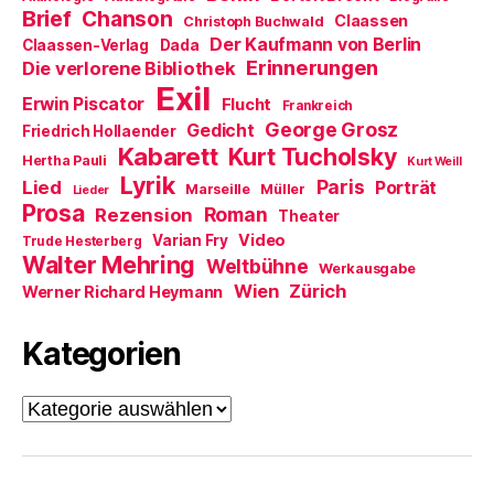
Brief
Chanson
Claassen
Christoph Buchwald
Der Kaufmann von Berlin
Claassen-Verlag
Dada
Erinnerungen
Die verlorene Bibliothek
Exil
Erwin Piscator
Flucht
Frankreich
George Grosz
Gedicht
Friedrich Hollaender
Kabarett
Kurt Tucholsky
Hertha Pauli
Kurt Weill
Lyrik
Paris
Lied
Porträt
Marseille
Müller
Lieder
Prosa
Roman
Rezension
Theater
Video
Varian Fry
Trude Hesterberg
Walter Mehring
Weltbühne
Werkausgabe
Wien
Zürich
Werner Richard Heymann
Kategorien
Kategorien