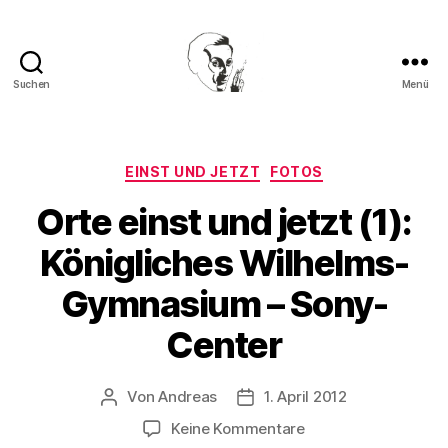
Suchen
Menü
Walter
Mehring
Kategorien
EINST UND JETZT
FOTOS
Orte einst und jetzt (1):
Königliches Wilhelms-
Gymnasium – Sony-
Center
Von
Andreas
1. April 2012
Beitragsautor
Beitragsdatum
zu
Keine Kommentare