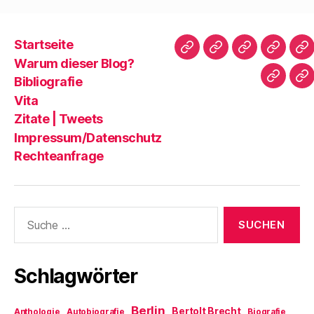
Startseite
Startseite
Warum
Bibliografie
Vita
Zi
Warum dieser Blog?
dieser
|
Bibliografie
Impres
Re
Blog?
T
Vita
Zitate | Tweets
Impressum/Datenschutz
Rechteanfrage
Suche
nach:
Schlagwörter
Berlin
Bertolt Brecht
Anthologie
Autobiografie
Biografie