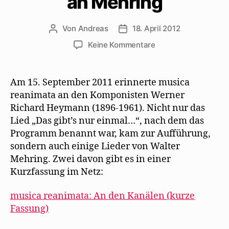
an Mehring
Von
Andreas
18. April 2012
Beitragsautor
Beitragsdatum
zu
Keine Kommentare
musica
reanimata
erinnert
Am 15. September 2011 erinnerte musica
an
reanimata an den Komponisten Werner
Werner
Richard Heymann (1896-1961). Nicht nur das
Richard
Lied „Das gibt’s nur einmal…“, nach dem das
Heymann
Programm benannt war, kam zur Aufführung,
–
sondern auch einige Lieder von Walter
und
an
Mehring. Zwei davon gibt es in einer
Mehring
Kurzfassung im Netz:
musica reanimata: An den Kanälen (kurze
Fassung)