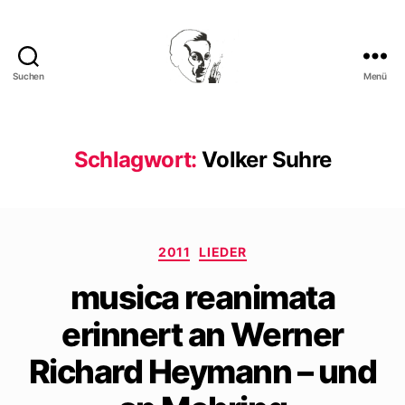
Suchen
Menü
Walter
Mehring
Schlagwort:
Volker Suhre
Kategorien
2011
LIEDER
musica reanimata
erinnert an Werner
Richard Heymann – und