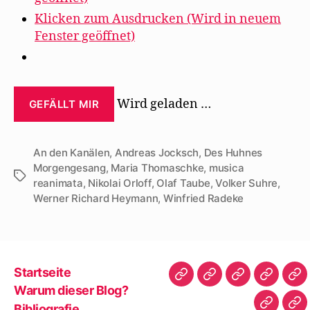
Klicken zum Ausdrucken (Wird in neuem
Fenster geöffnet)
Wird geladen …
GEFÄLLT MIR
An den Kanälen
,
Andreas Jocksch
,
Des Huhnes
Morgengesang
,
Maria Thomaschke
,
musica
Schlagwörter
reanimata
,
Nikolai Orloff
,
Olaf Taube
,
Volker Suhre
,
Werner Richard Heymann
,
Winfried Radeke
Startseite
Startseite
Warum
Bibliografie
Vita
Zit
Warum dieser Blog?
dieser
|
Bibliografie