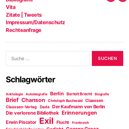
Impres
Re
Blog?
Tw
Vita
Zitate | Tweets
Impressum/Datenschutz
Rechteanfrage
Suche
nach:
Schlagwörter
Berlin
Bertolt Brecht
Anthologie
Autobiografie
Biografie
Brief
Chanson
Claassen
Christoph Buchwald
Der Kaufmann von Berlin
Claassen-Verlag
Dada
Erinnerungen
Die verlorene Bibliothek
Exil
Erwin Piscator
Flucht
Frankreich
George Grosz