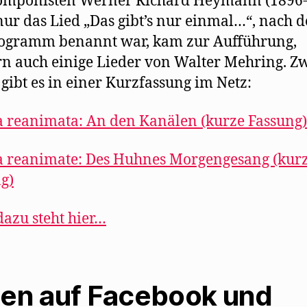
omponisten Werner Richard Heymann (1896-
nur das Lied „Das gibt’s nur einmal…“, nach 
rogramm benannt war, kam zur Aufführung,
n auch einige Lieder von Walter Mehring. Z
gibt es in einer Kurzfassung im Netz:
 reanimata: An den Kanälen (kurze Fassung)
 reanimate: Des Huhnes Morgengesang (kur
g)
azu steht hier…
len auf Facebook und