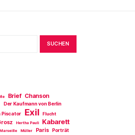
e
n
s
t
e
r
g
e
ö
f
f
n
e
t
)
Brief
Chanson
fie
Der Kaufmann von Berlin
a
Exil
 Piscator
Flucht
Kabarett
Grosz
Hertha Pauli
Paris
Porträt
Marseille
Müller