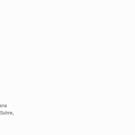
ria
 Suhre
,