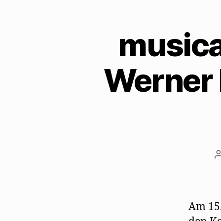
musica
Werner 
Am 15.