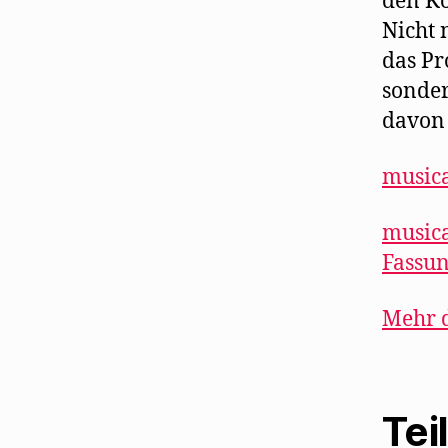
den K
Nicht 
das P
sonder
davon 
musica
musica
Fassun
Mehr d
Tei