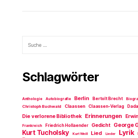
Suche
nach:
Schlagwörter
Berlin
Bertolt Brecht
Anthologie
Autobiografie
Biogra
Claassen
Claassen-Verlag
Dad
Christoph Buchwald
Erinnerungen
Die verlorene Bibliothek
Erwin
George 
Gedicht
Friedrich Hollaender
Frankreich
Kurt Tucholsky
Lyrik
Lied
Kurt Weill
Lieder