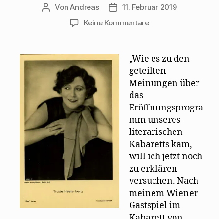
Von
Andreas
11. Februar 2019
Beitragsautor
Beitragsdatum
zu
Keine Kommentare
Trude
Hesterberg:
Die
„Wie es zu den
„Wilde
geteilten
Bühne“
Meinungen über
formiert
das
sich
Eröffnungsprogra
mm unseres
literarischen
Kabaretts kam,
will ich jetzt noch
zu erklären
versuchen. Nach
meinem Wiener
Gastspiel im
Kabarett von