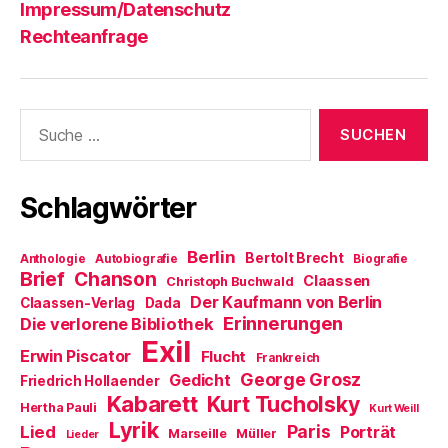
Impressum/Datenschutz
Rechteanfrage
Suche
nach:
Schlagwörter
Berlin
Bertolt Brecht
Anthologie
Autobiografie
Biografie
Brief
Chanson
Claassen
Christoph Buchwald
Der Kaufmann von Berlin
Claassen-Verlag
Dada
Erinnerungen
Die verlorene Bibliothek
Exil
Erwin Piscator
Flucht
Frankreich
George Grosz
Gedicht
Friedrich Hollaender
Kabarett
Kurt Tucholsky
Hertha Pauli
Kurt Weill
Lyrik
Paris
Lied
Porträt
Marseille
Müller
Lieder