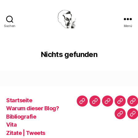
Suchen
Menü
Walter
Mehring
Nichts gefunden
Startseite
Startseite
Warum
Bibliografie
Vita
Zi
Warum dieser Blog?
dieser
|
Bibliografie
Impres
Re
Blog?
T
Vita
Zitate | Tweets